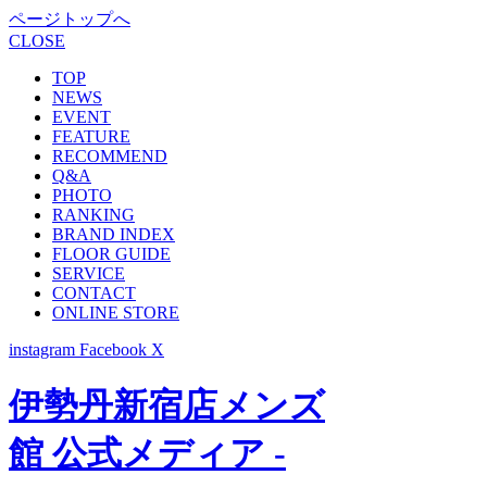
ページトップへ
CLOSE
TOP
NEWS
EVENT
FEATURE
RECOMMEND
Q&A
PHOTO
RANKING
BRAND INDEX
FLOOR GUIDE
SERVICE
CONTACT
ONLINE STORE
instagram
Facebook
X
伊勢丹新宿店メンズ
館 公式メディア -