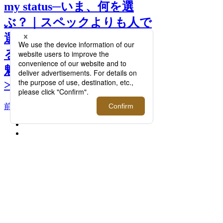
my status─いま、何を選
ぶ？｜スペックよりも人で
選ぶという価値観へ。携わ
る人の言葉やストーリーも
魅力的なアイテムを特集。
>>
前へ
次へ