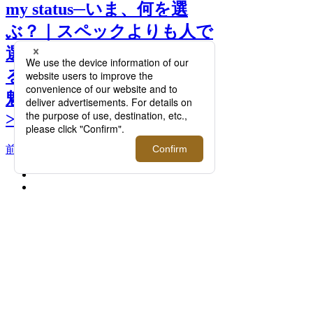
my status─いま、何を選
ぶ？｜スペックよりも人で
選ぶという価値観へ。携わ
る人の言葉やストーリーも
魅力的なアイテムを特集。
>>
前へ
次へ