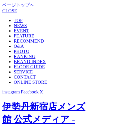
ページトップへ
CLOSE
TOP
NEWS
EVENT
FEATURE
RECOMMEND
Q&A
PHOTO
RANKING
BRAND INDEX
FLOOR GUIDE
SERVICE
CONTACT
ONLINE STORE
instagram
Facebook
X
伊勢丹新宿店メンズ
館 公式メディア -