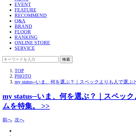
EVENT
FEATURE
RECOMMEND
Q&A
BRAND
FLOOR
RANKING
ONLINE STORE
SERVICE
検索
TOP
PHOTO
my status─いま、何を選ぶ？｜スペックよりも人
my status─いま、何を選ぶ？｜
ムを特集。 >>
前へ
次へ