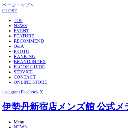
ページトップへ
CLOSE
TOP
NEWS
EVENT
FEATURE
RECOMMEND
Q&A
PHOTO
RANKING
BRAND INDEX
FLOOR GUIDE
SERVICE
CONTACT
ONLINE STORE
instagram
Facebook
X
伊勢丹新宿店メンズ館 公式メディア -
Menu
NEWS