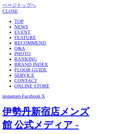
ページトップへ
CLOSE
TOP
NEWS
EVENT
FEATURE
RECOMMEND
Q&A
PHOTO
RANKING
BRAND INDEX
FLOOR GUIDE
SERVICE
CONTACT
ONLINE STORE
instagram
Facebook
X
伊勢丹新宿店メンズ
館 公式メディア -