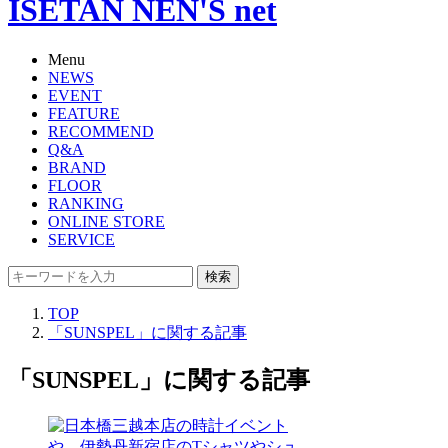
ISETAN NEN'S net
Menu
NEWS
EVENT
FEATURE
RECOMMEND
Q&A
BRAND
FLOOR
RANKING
ONLINE STORE
SERVICE
検索
TOP
「SUNSPEL」に関する記事
「SUNSPEL」に関する記事