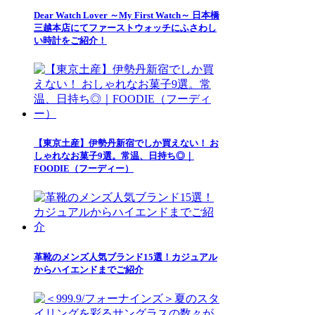
Dear Watch Lover ～My First Watch～ 日本橋
三越本店にてファーストウォッチにふさわし
い時計をご紹介！
【東京土産】伊勢丹新宿でしか買えない！ お
しゃれなお菓子9選。常温、日持ち◎｜
FOODIE（フーディー）
革靴のメンズ人気ブランド15選！カジュアル
からハイエンドまでご紹介