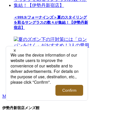
＜999.9/フォーナインズ＞夏のスタイリング
を彩るサングラスの数々が集結！【伊勢丹新
宿店】
夏のズボン下の汗対策には「ロンパンをは
く」がおすすめ！3人の愛用者が語る、夏の
メンズインナー選びの正解とは？【2026年5
月更新】
MORE RANKING
伊勢丹新宿店メンズ館
東京都新宿区新宿3-14-1
TEL: 03-3352-
1111