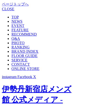
ページトップへ
CLOSE
TOP
NEWS
EVENT
FEATURE
RECOMMEND
Q&A
PHOTO
RANKING
BRAND INDEX
FLOOR GUIDE
SERVICE
CONTACT
ONLINE STORE
instagram
Facebook
X
伊勢丹新宿店メンズ
館 公式メディア -