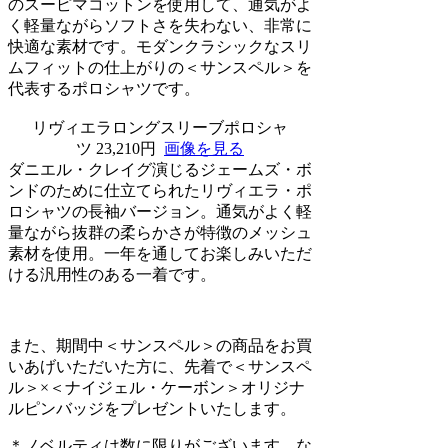
のスーピマコットンを使用して、通気がよ
く軽量ながらソフトさを失わない、非常に
快適な素材です。モダンクラシックなスリ
ムフィットの仕上がりの＜サンスペル＞を
代表するポロシャツです。
リヴィエラロングスリーブポロシャ
ツ 23,210円
画像を見る
ダニエル・クレイグ演じるジェームズ・ボ
ンドのために仕立てられたリヴィエラ・ポ
ロシャツの長袖バージョン。通気がよく軽
量ながら抜群の柔らかさが特徴のメッシュ
素材を使用。一年を通してお楽しみいただ
ける汎用性のある一着です。
また、期間中＜サンスペル＞の商品をお買
いあげいただいた方に、先着で＜サンスペ
ル＞×＜ナイジェル・ケーボン＞オリジナ
ルピンバッジをプレゼントいたします。
＊ノベルティは数に限りがございます。な