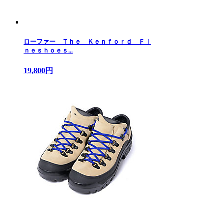
ローファー Ｔｈｅ Ｋｅｎｆｏｒｄ Ｆｉ
ｎｅｓｈｏｅｓ...
19,800円