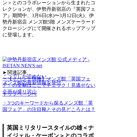
ン＞とのコラボレーションから生まれたコ
レクションが、伊勢丹新宿店の『英国フェ
ア』期間中、3月6日(水)〜3月12日(火)、伊
勢丹新宿店 メンズ館5階 メンズテーラード
クロージングにて開催されるポップアップ
に登場します。
►関連記事
ここでしか読めない、
・【イベント情報】メンズ館「英国フェ
メンズ館の最新情報を発信
ア」の全貌はここでチェック！見逃せない
企画が盛り沢山
トップページへ
・3つのキーワードから探るメンズ館「英
国フェア」の注目靴とその見どころとは？
英国ミリタリースタイルの雄＜ナ
イジェル・ケーボン＞とのコラボ