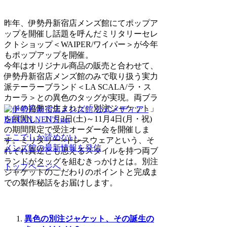
昨年、伊勢丹新宿店メンズ館にてポップア
ップを開催し話題を呼んだミリタリーセレ
クトショップ＜WAIPER/ワイパー＞が今年
もポップアップを開催。
今年はオリジナル商品の販売と合わせて、
伊勢丹新宿店メンズ館のみで取り扱う実力
派テーラーブランド＜LA SCALA/ラ・ス
カーラ＞との異色のタッグが実現。両ブラ
ンドの協働で生まれた「別注ジャケット」
を展開し、11月2日(土)～11月4日(月・祝)
の期間限定で受注オーダー会を開催しま
ここでしか読めない、
す。ミリタリー×ドレスウェアという、そ
メンズ館の最新情報を発信
れぞれ真逆とも思えるスタイルを持つ両ブ
ランドがタッグを組むきっかけとは。別注
トップページへ
ジャケットのこだわりのポイントと完成ま
での製作秘話をお届けします。
異色の別注ジャケット、その誕生の