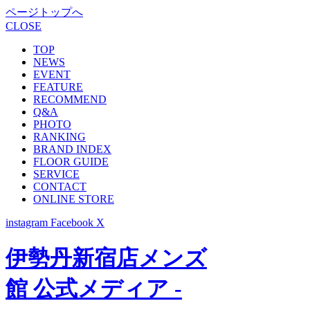
ページトップへ
CLOSE
TOP
NEWS
EVENT
FEATURE
RECOMMEND
Q&A
PHOTO
RANKING
BRAND INDEX
FLOOR GUIDE
SERVICE
CONTACT
ONLINE STORE
instagram
Facebook
X
伊勢丹新宿店メンズ
館 公式メディア -