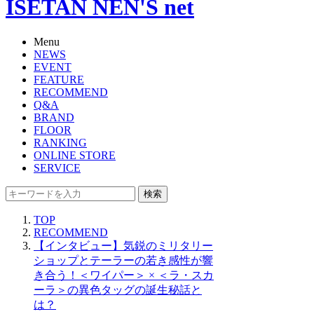
ISETAN NEN'S net
Menu
NEWS
EVENT
FEATURE
RECOMMEND
Q&A
BRAND
FLOOR
RANKING
ONLINE STORE
SERVICE
検索
TOP
RECOMMEND
【インタビュー】気鋭のミリタリー
ショップとテーラーの若き感性が響
き合う！＜ワイパー＞ × ＜ラ・スカ
ーラ＞の異色タッグの誕生秘話と
は？