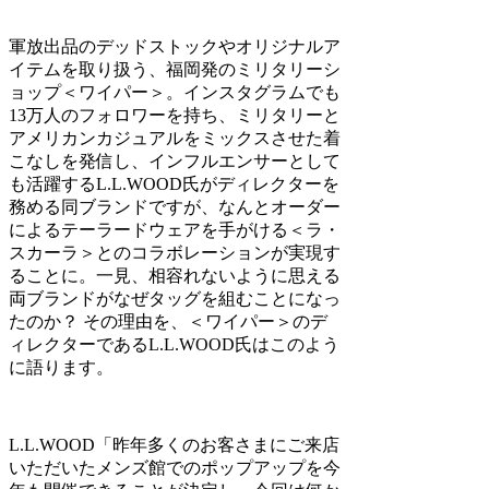
軍放出品のデッドストックやオリジナルア
イテムを取り扱う、福岡発のミリタリーシ
ョップ＜ワイパー＞。インスタグラムでも
13万人のフォロワーを持ち、ミリタリーと
アメリカンカジュアルをミックスさせた着
こなしを発信し、インフルエンサーとして
も活躍するL.L.WOOD氏がディレクターを
務める同ブランドですが、なんとオーダー
によるテーラードウェアを手がける＜ラ・
スカーラ＞とのコラボレーションが実現す
ることに。一見、相容れないように思える
両ブランドがなぜタッグを組むことになっ
たのか？ その理由を、＜ワイパー＞のデ
ィレクターであるL.L.WOOD氏はこのよう
に語ります。
L.L.WOOD
「昨年多くのお客さまにご来店
いただいたメンズ館でのポップアップを今