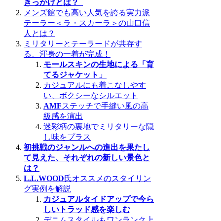
きっかけとは？
メンズ館でも高い人気を誇る実力派
テーラー＜ラ・スカーラ＞の山口信
人とは？
ミリタリーとテーラードが共存す
る、渾身の一着が完成！
モールスキンの生地による「育
てるジャケット」
カジュアルにも着こなしやす
い、ボクシーなシルエット
AMF
ステッチで手縫い風の高
級感を演出
迷彩柄の裏地でミリタリーな隠
し味をプラス
初挑戦のジャンルへの進出を果たし
て見えた、それぞれの新しい景色と
は？
L.L.WOOD
氏オススメのスタイリン
グ実例を解説
カジュアルタイドアップで今ら
しいトラッド感を楽しむ
デニムスタイルもワンランク上