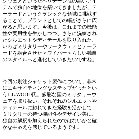
クウェアといったヘリテージ性の高いアイ
テムで独自の地位を築いてきましたが、テ
ーラードというクラシックな領域に挑戦す
ることで、ブランドとしての幅がさらに広
がると思います。今後は、これまでの機能
性や実用性を生かしつつ、さらに洗練され
たシルエットやディテールを取り入れた、
いわばミリタリーやワークウェアとテーラ
ードを融合させた＜ワイパー＞らしい独自
のスタイルへと進化していきたいですね」
今回の別注ジャケット製作について、非常
にエキサイティングなステップだったとい
うL.L.WOOD氏。多彩な国のミリタリーウ
ェアを取り扱い、それぞれのシルエットや
ディテールに触れてきた経験を活かして、
ミリタリーの持つ機能性やデザイン美に、
独自の解釈を加えられたのではないかと確
かな手応えを感じているようです。