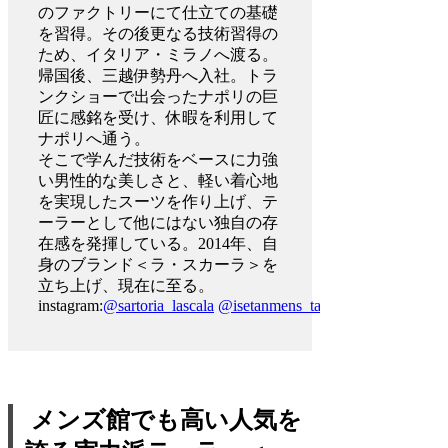
のファクトリーにて仕立ての基礎
を習得。その後更なる技術習得の
ため、イタリア・ミラノへ渡る。
帰国後、三越伊勢丹へ入社。トラ
ンクショーで出会ったナポリの巨
匠に感銘を受け、休暇を利用して
ナポリへ通う。
そこで学んだ技術をベースに力強
い男性的な美しさと、軽い着心地
を実現したスーツを作り上げ、テ
ーラーとして他にはない独自の存
在感を発揮している。2014年、自
身のブランド＜ラ・スカーラ＞を
立ち上げ、現在に至る。
instagram:
@sartoria_lascala
@isetanmens_tailored_clothing
メンズ館でも高い人気を