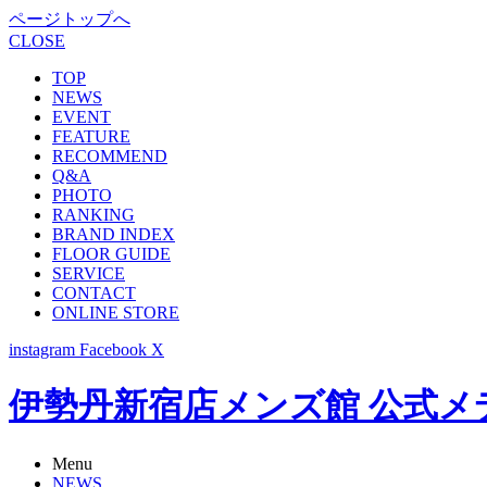
ページトップへ
CLOSE
TOP
NEWS
EVENT
FEATURE
RECOMMEND
Q&A
PHOTO
RANKING
BRAND INDEX
FLOOR GUIDE
SERVICE
CONTACT
ONLINE STORE
instagram
Facebook
X
伊勢丹新宿店メンズ館 公式メディア -
Menu
NEWS