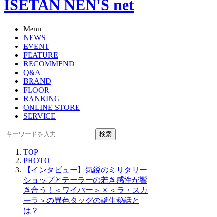
ISETAN NEN'S net
Menu
NEWS
EVENT
FEATURE
RECOMMEND
Q&A
BRAND
FLOOR
RANKING
ONLINE STORE
SERVICE
検索
TOP
PHOTO
【インタビュー】気鋭のミリタリー
ショップとテーラーの若き感性が響
き合う！＜ワイパー＞ × ＜ラ・スカ
ーラ＞の異色タッグの誕生秘話と
は？