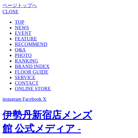
ページトップへ
CLOSE
TOP
NEWS
EVENT
FEATURE
RECOMMEND
Q&A
PHOTO
RANKING
BRAND INDEX
FLOOR GUIDE
SERVICE
CONTACT
ONLINE STORE
instagram
Facebook
X
伊勢丹新宿店メンズ
館 公式メディア -