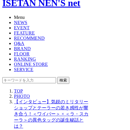
ISETAN NEN'S net
Menu
NEWS
EVENT
FEATURE
RECOMMEND
Q&A
BRAND
FLOOR
RANKING
ONLINE STORE
SERVICE
検索
TOP
PHOTO
【インタビュー】気鋭のミリタリー
ショップとテーラーの若き感性が響
き合う！＜ワイパー＞ × ＜ラ・スカ
ーラ＞の異色タッグの誕生秘話と
は？