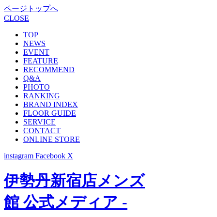
ページトップへ
CLOSE
TOP
NEWS
EVENT
FEATURE
RECOMMEND
Q&A
PHOTO
RANKING
BRAND INDEX
FLOOR GUIDE
SERVICE
CONTACT
ONLINE STORE
instagram
Facebook
X
伊勢丹新宿店メンズ
館 公式メディア -