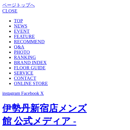
ページトップへ
CLOSE
TOP
NEWS
EVENT
FEATURE
RECOMMEND
Q&A
PHOTO
RANKING
BRAND INDEX
FLOOR GUIDE
SERVICE
CONTACT
ONLINE STORE
instagram
Facebook
X
伊勢丹新宿店メンズ
館 公式メディア -