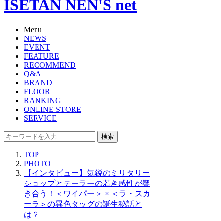
ISETAN NEN'S net
Menu
NEWS
EVENT
FEATURE
RECOMMEND
Q&A
BRAND
FLOOR
RANKING
ONLINE STORE
SERVICE
検索
TOP
PHOTO
【インタビュー】気鋭のミリタリー
ショップとテーラーの若き感性が響
き合う！＜ワイパー＞ × ＜ラ・スカ
ーラ＞の異色タッグの誕生秘話と
は？