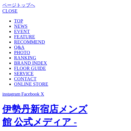
ページトップへ
CLOSE
TOP
NEWS
EVENT
FEATURE
RECOMMEND
Q&A
PHOTO
RANKING
BRAND INDEX
FLOOR GUIDE
SERVICE
CONTACT
ONLINE STORE
instagram
Facebook
X
伊勢丹新宿店メンズ
館 公式メディア -