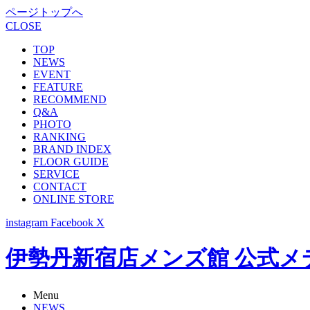
ページトップへ
CLOSE
TOP
NEWS
EVENT
FEATURE
RECOMMEND
Q&A
PHOTO
RANKING
BRAND INDEX
FLOOR GUIDE
SERVICE
CONTACT
ONLINE STORE
instagram
Facebook
X
伊勢丹新宿店メンズ館 公式メディア -
Menu
NEWS