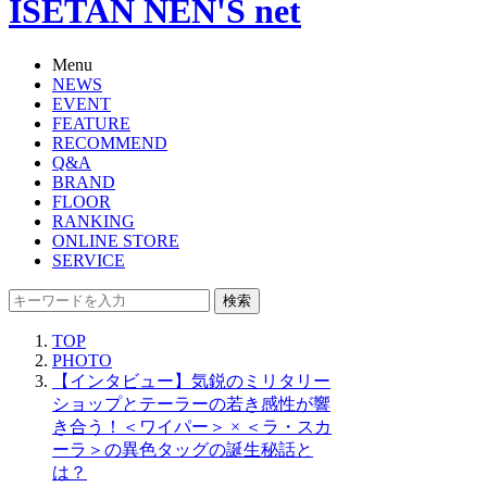
ISETAN NEN'S net
Menu
NEWS
EVENT
FEATURE
RECOMMEND
Q&A
BRAND
FLOOR
RANKING
ONLINE STORE
SERVICE
検索
TOP
PHOTO
【インタビュー】気鋭のミリタリー
ショップとテーラーの若き感性が響
き合う！＜ワイパー＞ × ＜ラ・スカ
ーラ＞の異色タッグの誕生秘話と
は？