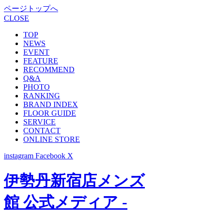
ページトップへ
CLOSE
TOP
NEWS
EVENT
FEATURE
RECOMMEND
Q&A
PHOTO
RANKING
BRAND INDEX
FLOOR GUIDE
SERVICE
CONTACT
ONLINE STORE
instagram
Facebook
X
伊勢丹新宿店メンズ
館 公式メディア -