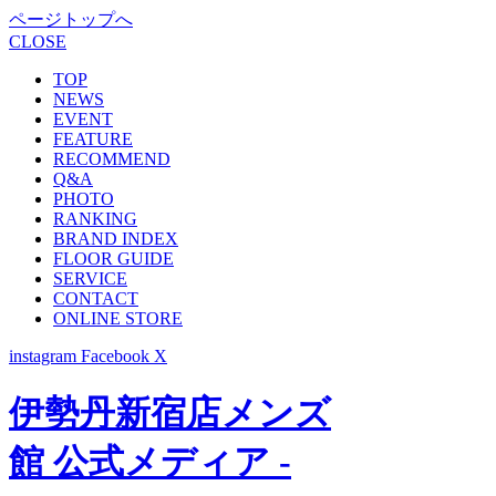
ページトップへ
CLOSE
TOP
NEWS
EVENT
FEATURE
RECOMMEND
Q&A
PHOTO
RANKING
BRAND INDEX
FLOOR GUIDE
SERVICE
CONTACT
ONLINE STORE
instagram
Facebook
X
伊勢丹新宿店メンズ
館 公式メディア -