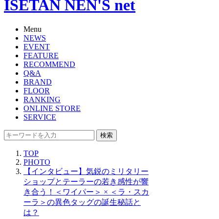
ISETAN NEN'S net
Menu
NEWS
EVENT
FEATURE
RECOMMEND
Q&A
BRAND
FLOOR
RANKING
ONLINE STORE
SERVICE
検索
TOP
PHOTO
【インタビュー】気鋭のミリタリー
ショップとテーラーの若き感性が響
き合う！＜ワイパー＞ × ＜ラ・スカ
ーラ＞の異色タッグの誕生秘話と
は？