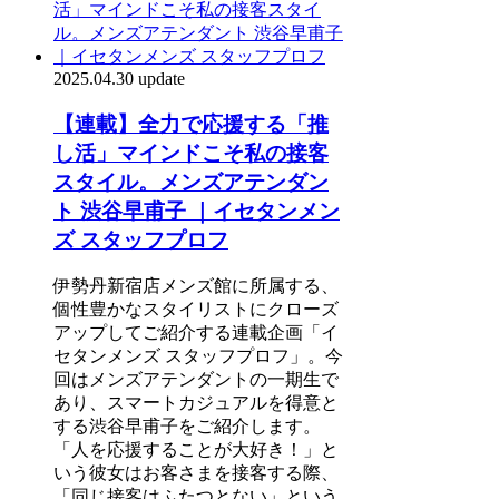
2025.04.30 update
【連載】全力で応援する「推
し活」マインドこそ私の接客
スタイル。メンズアテンダン
ト 渋谷早甫子 ｜イセタンメン
ズ スタッフプロフ
伊勢丹新宿店メンズ館に所属する、
個性豊かなスタイリストにクローズ
アップしてご紹介する連載企画「イ
セタンメンズ スタッフプロフ」。今
回はメンズアテンダントの一期生で
あり、スマートカジュアルを得意と
する渋谷早甫子をご紹介します。
「人を応援することが大好き！」と
いう彼女はお客さまを接客する際、
「同じ接客はふたつとない」という