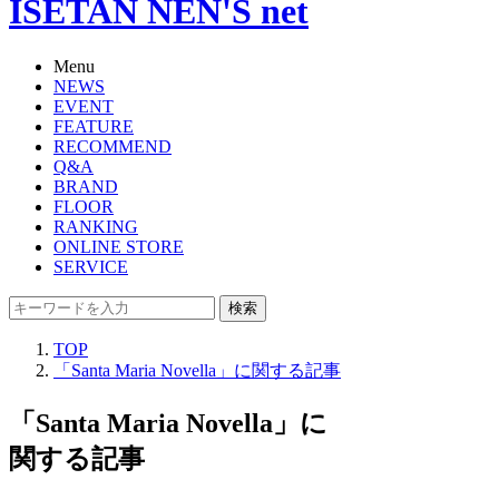
ISETAN NEN'S net
Menu
NEWS
EVENT
FEATURE
RECOMMEND
Q&A
BRAND
FLOOR
RANKING
ONLINE STORE
SERVICE
検索
TOP
「Santa Maria Novella」に関する記事
「Santa Maria Novella」に
関する記事