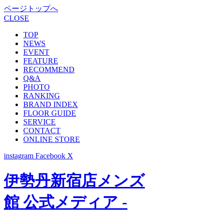
ページトップへ
CLOSE
TOP
NEWS
EVENT
FEATURE
RECOMMEND
Q&A
PHOTO
RANKING
BRAND INDEX
FLOOR GUIDE
SERVICE
CONTACT
ONLINE STORE
instagram
Facebook
X
伊勢丹新宿店メンズ
館 公式メディア -