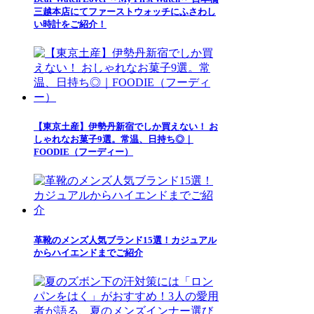
三越本店にてファーストウォッチにふさわし
い時計をご紹介！
【東京土産】伊勢丹新宿でしか買えない！ お
しゃれなお菓子9選。常温、日持ち◎｜
FOODIE（フーディー）
革靴のメンズ人気ブランド15選！カジュアル
からハイエンドまでご紹介