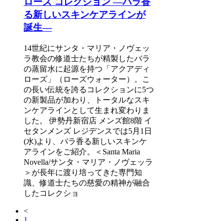
ローズ コレクション ―バラ香
る新しいスキンケアラインが
誕生―
14世紀にサンタ・マリア・ノヴェッ
ラ教会の修道士たちが精製したバラ
の蒸留水に起源を持つ「アクアディ
ローズ」（ローズウォーター）。こ
の長い伝統を誇るコレクションに5つ
の新製品が加わり、トータルなスキ
ンケアラインとして生まれ変わりま
した。 ​伊勢丹新宿店 メンズ館8階 イ
セタンメンズ レジデンスでは5月1日
(水)より、バラ香る新しいスキンケ
アラインをご紹介。＜Santa Maria
Novella/サンタ・マリア・ノヴェッラ
＞が長年に渡り培ってきた専門知
識、修道士たちの慈愛の精神が​融合
したコレクショ
<
1