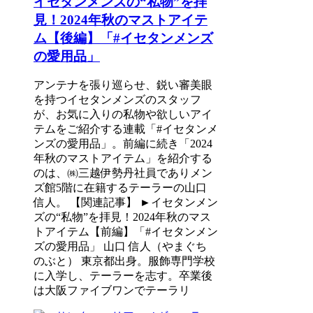
イセタンメンズの“私物”を拝
見！2024年秋のマストアイテ
ム【後編】「#イセタンメンズ
の愛用品」
アンテナを張り巡らせ、鋭い審美眼
を持つイセタンメンズのスタッフ
が、お気に入りの私物や欲しいアイ
テムをご紹介する連載「#イセタンメ
ンズの愛用品」。前編に続き「2024
年秋のマストアイテム」を紹介する
のは、㈱三越伊勢丹社員でありメン
ズ館5階に在籍するテーラーの山口
信人。 【関連記事】 ►イセタンメン
ズの“私物”を拝見！2024年秋のマス
トアイテム【前編】「#イセタンメン
ズの愛用品」 山口 信人（やまぐち
のぶと） 東京都出身。服飾専門学校
に入学し、テーラーを志す。卒業後
は大阪ファイブワンでテーラリ