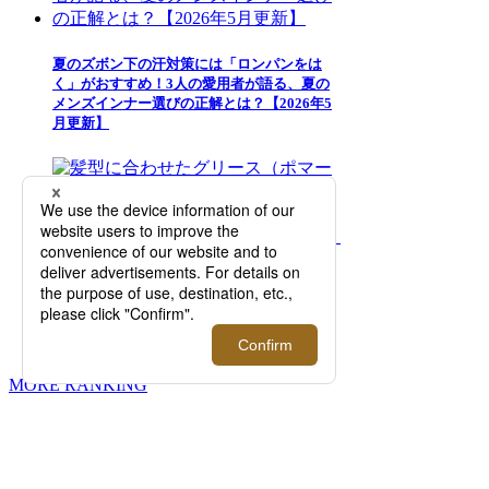
夏のズボン下の汗対策には「ロンパンをは
く」がおすすめ！3人の愛用者が語る、夏の
メンズインナー選びの正解とは？【2026年5
月更新】
髪型に合わせたグリース（ポマード）の使い
方を美容師が直伝。おすすめのヘアスタイリ
ング剤選びに悩むメンズは必見！【2026年7
月更新】
MORE RANKING
伊勢丹新宿店メンズ館
東京都新宿区新宿3-14-1
TEL: 03-3352-