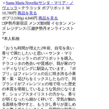
＜
Santa Maria Novella/サンタ・マリア・ノ
ヴェッラ
＞テラコッタ ポプリポット M
10,780円
商品を見る
ポプリ(100g) 4,840円
商品を見る
□伊勢丹新宿店 メンズ館8階 イセタン メン
ズ レジデンス/三越伊勢丹オンラインスト
ア
*本人私物
「おうち時間が増えた2年前、自宅を良い
香りで満たしたいと思い＜サンタ・マリ
ア・ノヴェッラ＞のポプリポットを購入。
テラコッタの色合いや質感が、我が家のウ
ッディなリビングに馴染んでいます。『ポ
プリ』はフィレンツェの丘に咲き誇る小果
実・葉・花びらをミックスしたもので、同
ブランドがフィレンツェの地で培った歴史
の本質を堪能しているような気分になりま
す。ショップスタイリストの方から、香り
が弱くなったら細かく砕いて、空気が触れ
る面積を増やすと、もう少し香りが楽しめ