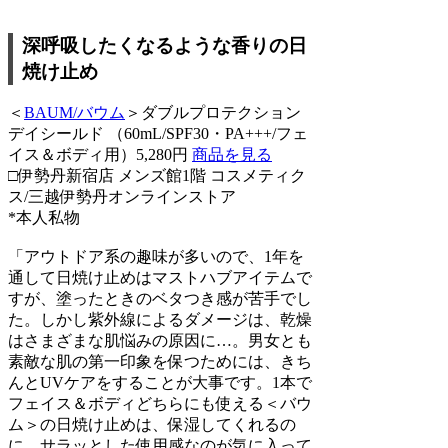
深呼吸したくなるような香りの日
焼け止め
＜
BAUM/バウム
＞ダブルプロテクション
デイシールド （60mL/SPF30・PA+++/フェ
イス＆ボディ用）5,280円
商品を見る
□伊勢丹新宿店 メンズ館1階 コスメティク
ス/三越伊勢丹オンラインストア
*本人私物
「アウトドア系の趣味が多いので、1年を
通して日焼け止めはマストハブアイテムで
すが、塗ったときのベタつき感が苦手でし
た。しかし紫外線によるダメージは、乾燥
はさまざまな肌悩みの原因に…。男女とも
素敵な肌の第一印象を保つためには、きち
んとUVケアをすることが大事です。1本で
フェイス＆ボディどちらにも使える＜バウ
ム＞の日焼け止めは、保湿してくれるの
に、サラッとした使用感なのが気に入って