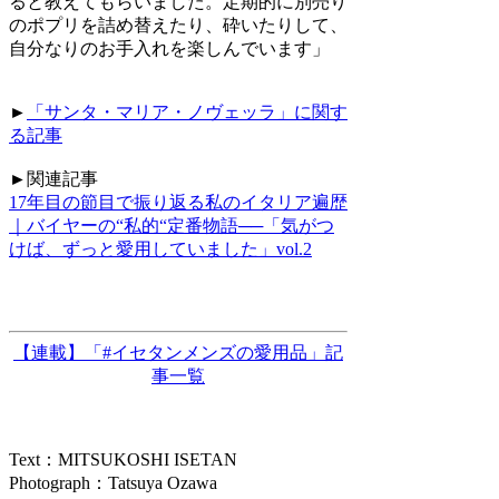
ると教えてもらいました。定期的に別売り
のポプリを詰め替えたり、砕いたりして、
自分なりのお手入れを楽しんでいます」
►
「サンタ・マリア・ノヴェッラ」に関す
る記事
►関連記事
17年目の節目で振り返る私のイタリア遍歴
｜バイヤーの“私的“定番物語──「気がつ
けば、ずっと愛用していました」vol.2
【連載】「#イセタンメンズの愛用品」記
事一覧
Text：MITSUKOSHI ISETAN
Photograph：Tatsuya Ozawa