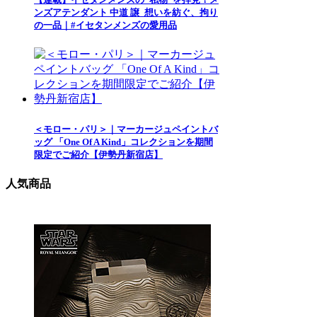
ンズアテンダント 中道 譲_想いを紡ぐ、拘り
の一品｜#イセタンメンズの愛用品
＜モロー・パリ＞｜マーカージュペイントバ
ッグ 「One Of A Kind」コレクションを期間
限定でご紹介【伊勢丹新宿店】
人気商品