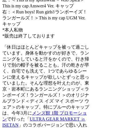
This is my cap Answer4 Ver. キャップ
右：＜Run boys! Run girls!/ランボーイズ！
ランガールズ！＞This is my cap UGM Ver.
キャップ
*本人私物
*販売は終了しております
「休日はほとんどキャップを被って過ごし
ています。身体を動かすのが好きで、ラン
ニングをしていると汗をかくので、行き帰
りで別の帽子を被ることも。汗の乾きが早
く、自宅でも洗えて、1つであらゆるシー
ンに使えるキャップが欲しいとずっと思っ
ていました。そんな理想を叶えたのが、東
京・岩本町にあるランニングショップ＜ラ
ンボーイズ！ランガールズ！＞のオリジナ
ルブランド＜ディス イズ マイ スポーツ ウ
ェア＞のキャップ。特にブルーのキャップ
は、今年3月に
メンズ館 1階 プロモーショ
ン
で行った「
ULTRA GEAR MARKET ㏌
ISETAN
」のコラボバージョンで思い入れ