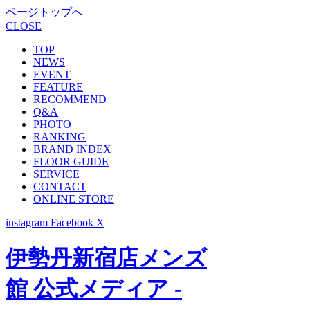
ページトップへ
CLOSE
TOP
NEWS
EVENT
FEATURE
RECOMMEND
Q&A
PHOTO
RANKING
BRAND INDEX
FLOOR GUIDE
SERVICE
CONTACT
ONLINE STORE
instagram
Facebook
X
伊勢丹新宿店メンズ
館 公式メディア -