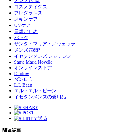
メンズ館1階
コスメティクス
フレグランス
スキンケア
UVケア
日焼け止め
バッグ
サンタ・マリア・ノヴェッラ
メンズ館8階
イセタンメンズ レジデンス
Santa Maria Novella
オンラインストア
Danlow
ダンロウ
L.L.Bean
エル・エル・ビーン
イセタンメンズの愛用品
SHARE
POST
LINEで送る
関連記事