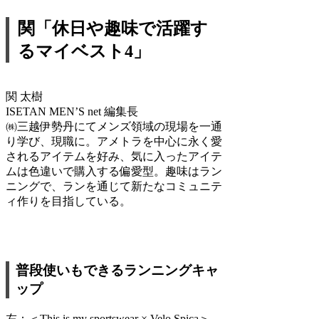
関「休日や趣味で活躍す
るマイベスト4」
関 太樹
ISETAN MEN’S net 編集長
㈱三越伊勢丹にてメンズ領域の現場を一通
り学び、現職に。アメトラを中心に永く愛
されるアイテムを好み、気に入ったアイテ
ムは色違いで購入する偏愛型。趣味はラン
ニングで、ランを通じて新たなコミュニテ
ィ作りを目指している。
普段使いもできるランニングキャ
ップ
左：＜This is my sportswear × Velo Spica＞