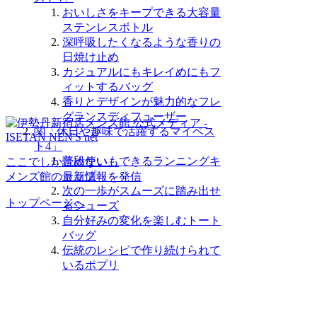
おいしさをキープできる大容量
ステンレスボトル
深呼吸したくなるような香りの
日焼け止め
カジュアルにもキレイめにもフ
ィットするバッグ
香りとデザインが魅力的なフレ
グランスディフューザー
関「休日や趣味で活躍するマイベス
ト4」
普段使いもできるランニングキ
ここでしか読めない、
ャップ
メンズ館の最新情報を発信
次の一歩がスムーズに踏み出せ
トップページへ
るシューズ
自分好みの変化を楽しむトート
バッグ
伝統のレシピで作り続けられて
いるポプリ