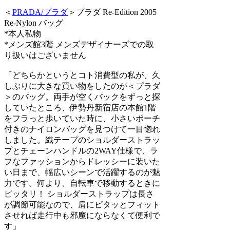
＜
PRADA/プラダ
＞プラダ Re-Edition 2005
Re-Nylon バッグ
*本人私物
*メンズ館3階 メンズデザイナーズでの取
り扱いはございません
「どちらかというとコト消費型の私が、久
しぶりに大きな買い物をしたのが＜プラダ
＞のバッグ。両手が空くバックをずっと探
していたところ、伊勢丹新宿店の本館1階
をフラっと歩いていた時に、小さいポーチ
付きのナイロンバッグを見つけて一目惚れ
しました。織テープのショルダーストラッ
プとチェーンハンドルの2WAY仕様で、ラ
フなファッションからドレッシーに装いた
い日まで、幅広いシーンで活躍するのが魅
力です。何より、自転車で移動するときに
ピッタリ！ ショルダーストラップは長さ
が調節可能なので、肩にピタッとフィット
させれば走行中も邪魔にならなくて便利で
す」