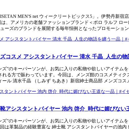
ETAN MEN'S net ウィークリートピックス5」。伊勢
週は、アメリカの老舗ファッションブランド＜ポロ ラルフ ロ
のブランドを展開する毎年恒例となったプロモーション「EDIT b
ズコスメ アシスタントバイヤー 清水 千晶_人生の
ンズ”のキーパーソンが、お気に入りの私物や欲しいアイテムを
される方で賑わっています。今回は、メンズ館のコスメティク
ール 清水千晶 （しみず ちあき）新宿紳士商品部 メンズコスメ
靴アシスタントバイヤー 池内 啓介_時代に媚びない
ンズ”のキーパーソンが、お気に入りの私物や欲しいアイテムを
今回は革製品の経験豊富な 紳士靴 アシスタントバイヤーの池