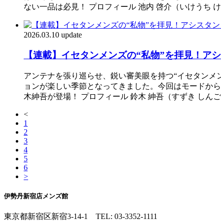
ない一品は必見！ プロフィール 池内 啓介（いけうち 
2026.03.10 update
【連載】イセタンメンズの“私物”を拝見！ア
アンテナを張り巡らせ、鋭い審美眼を持つ“イセタンメ
ョンが楽しい季節となってきました。今回はモードから
木紳吾が登場！ プロフィール 鈴木 紳吾（すずき しん
<
1
2
3
4
5
6
>
伊勢丹新宿店メンズ館
東京都新宿区新宿3-14-1
TEL: 03-3352-1111