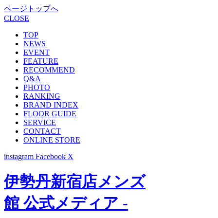
ページトップへ
CLOSE
TOP
NEWS
EVENT
FEATURE
RECOMMEND
Q&A
PHOTO
RANKING
BRAND INDEX
FLOOR GUIDE
SERVICE
CONTACT
ONLINE STORE
instagram
Facebook
X
伊勢丹新宿店メンズ
館 公式メディア -