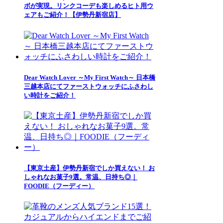
ボが実現。リンクコーデも楽しめるヒト用ウ
ェアもご紹介！【伊勢丹新宿店】
Dear Watch Lover ～My First Watch～ 日本橋
三越本店にてファーストウォッチにふさわし
い時計をご紹介！
【東京土産】伊勢丹新宿でしか買えない！ お
しゃれなお菓子9選。常温、日持ち◎｜
FOODIE（フーディー）