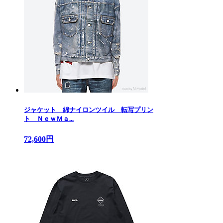
ジャケット 綿ナイロンツイル 転写プリン
ト ＮｅｗＭａ...
72,600円