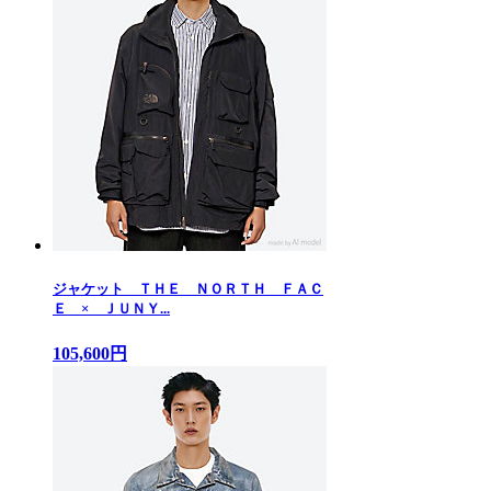
ジャケット ＴＨＥ ＮＯＲＴＨ ＦＡＣ
Ｅ × ＪＵＮＹ...
105,600円