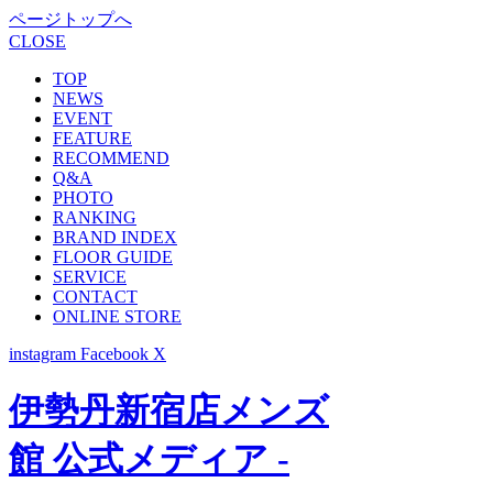
ページトップへ
CLOSE
TOP
NEWS
EVENT
FEATURE
RECOMMEND
Q&A
PHOTO
RANKING
BRAND INDEX
FLOOR GUIDE
SERVICE
CONTACT
ONLINE STORE
instagram
Facebook
X
伊勢丹新宿店メンズ
館 公式メディア -