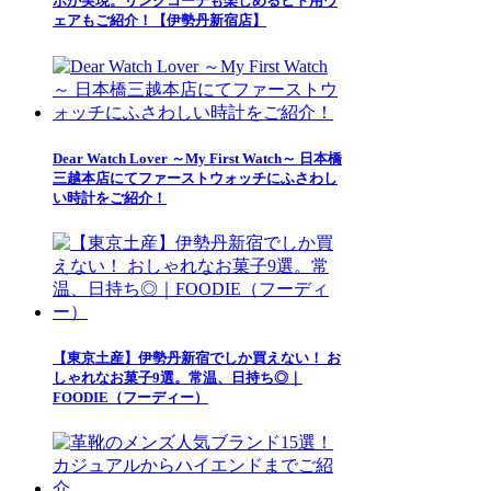
ボが実現。リンクコーデも楽しめるヒト用ウ
ェアもご紹介！【伊勢丹新宿店】
Dear Watch Lover ～My First Watch～ 日本橋
三越本店にてファーストウォッチにふさわし
い時計をご紹介！
【東京土産】伊勢丹新宿でしか買えない！ お
しゃれなお菓子9選。常温、日持ち◎｜
FOODIE（フーディー）