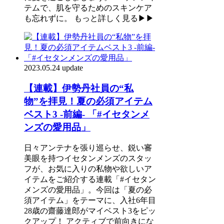
テムで、肌を守るためのスキンケア
も忘れずに。 もっと詳しく見る▶▶
2023.05.24 update
【連載】伊勢丹社員の“私
物”を拝見！夏の必須アイテム
ベスト3 -前編- 「#イセタンメ
ンズの愛用品」
日々アンテナを張り巡らせ、鋭い審
美眼を持つイセタンメンズのスタッ
フが、お気に入りの私物や欲しいア
イテムをご紹介する連載「#イセタン
メンズの愛用品」。今回は「夏の必
須アイテム」をテーマに、入社6年目
28歳の齋藤達郎がマイベスト3をピッ
クアップ！ アクティブで前向きにな