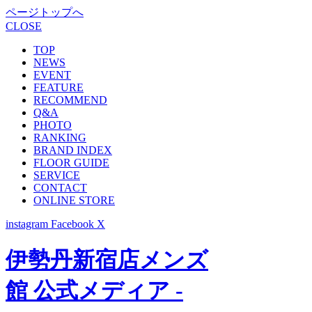
ページトップへ
CLOSE
TOP
NEWS
EVENT
FEATURE
RECOMMEND
Q&A
PHOTO
RANKING
BRAND INDEX
FLOOR GUIDE
SERVICE
CONTACT
ONLINE STORE
instagram
Facebook
X
伊勢丹新宿店メンズ
館 公式メディア -