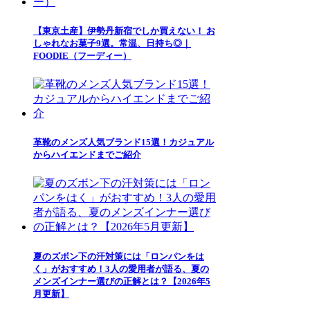
【東京土産】伊勢丹新宿でしか買えない！ お
しゃれなお菓子9選。常温、日持ち◎｜
FOODIE（フーディー）
革靴のメンズ人気ブランド15選！カジュアル
からハイエンドまでご紹介
夏のズボン下の汗対策には「ロンパンをは
く」がおすすめ！3人の愛用者が語る、夏の
メンズインナー選びの正解とは？【2026年5
月更新】