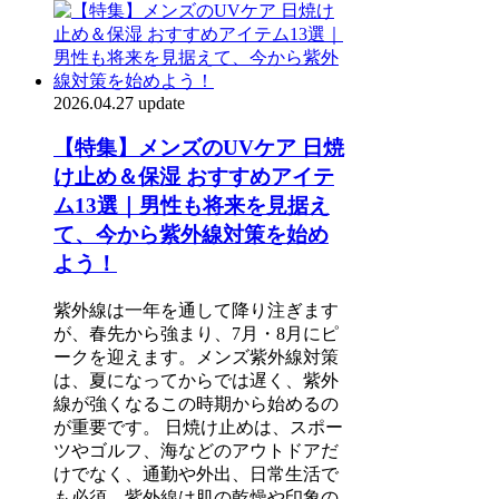
2026.04.27 update
【特集】メンズのUVケア 日焼
け止め＆保湿 おすすめアイテ
ム13選｜男性も将来を見据え
て、今から紫外線対策を始め
よう！
紫外線は一年を通して降り注ぎます
が、春先から強まり、7月・8月にピ
ークを迎えます。メンズ紫外線対策
は、夏になってからでは遅く、紫外
線が強くなるこの時期から始めるの
が重要です。 日焼け止めは、スポー
ツやゴルフ、海などのアウトドアだ
けでなく、通勤や外出、日常生活で
も必須。紫外線は肌の乾燥や印象の