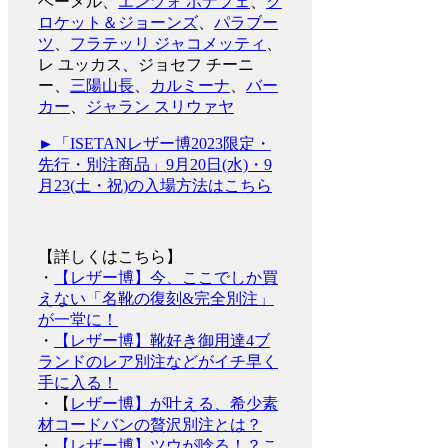
ベーメル、
エンツォ ボナフェ
、
ク
ロケット＆ジョーンズ
、
パラブー
ツ
、
フラテッリ ジャコメッティ
、
レ ユッカス、ジョセフ チーニ
ー、
三陽山長
、
カルミーナ
、
バー
カー
、
ジャラン スリウァヤ
►「ISETANレザー博2023限定・
先行・別注商品」9月20日(水)・9
月23(土・祝)の入場方法はこちら
【詳しくはこちら】
・
【レザー博】今、ここでしか買
えない「名靴の復刻&完全別注」
が一堂に！
・
【レザー博】靴好き御用達4ブ
ランドのレア別注などがイチ早く
手に入る！
・【
レザー博】が叶える、希少素
材コードバンの贅沢別注とは？
・
【レザー博】ツウが唸る！？こ