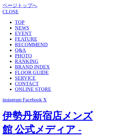
ページトップへ
CLOSE
TOP
NEWS
EVENT
FEATURE
RECOMMEND
Q&A
PHOTO
RANKING
BRAND INDEX
FLOOR GUIDE
SERVICE
CONTACT
ONLINE STORE
instagram
Facebook
X
伊勢丹新宿店メンズ
館 公式メディア -