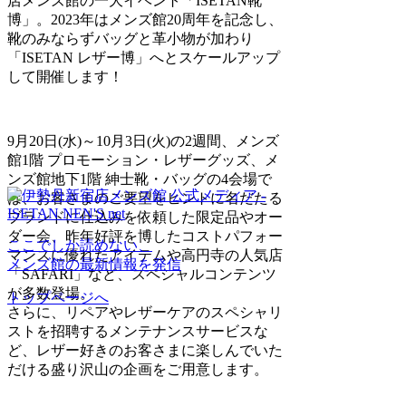
店メンズ館の一大イベント「ISETAN靴
博」。2023年はメンズ館20周年を記念し、
靴のみならずバッグと革小物が加わり
「ISETAN レザー博」へとスケールアップ
して開催します！
9月20日(水)～10月3日(火)の2週間、メンズ
館1階 プロモーション・レザーグッズ、メ
ンズ館地下1階 紳士靴・バッグの4会場で
は、お客さまのご要望をヒントに名だたる
ブランドに仕込みを依頼した限定品やオー
ダー会、昨年好評を博したコストパフォー
ここでしか読めない、
マンスに優れたアイテムや高円寺の人気店
メンズ館の最新情報を発信
「SAFARI」など、スペシャルコンテンツ
が多数登場。
トップページへ
さらに、リペアやレザーケアのスペシャリ
ストを招聘するメンテナンスサービスな
ど、レザー好きのお客さまに楽しんでいた
だける盛り沢山の企画をご用意します。