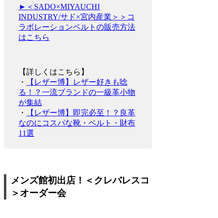
►＜SADO×MIYAUCHI
INDUSTRY/サド×宮内産業＞＞コ
ラボレーションベルトの販売方法
はこちら
【詳しくはこちら】
・
【レザー博】レザー好きも唸
る！？一流ブランドの一級革小物
が集結
・
【レザー博】即完必至！？良革
なのにコスパな靴・ベルト・財布
11選
メンズ館初出店！＜クレバレスコ
＞オーダー会