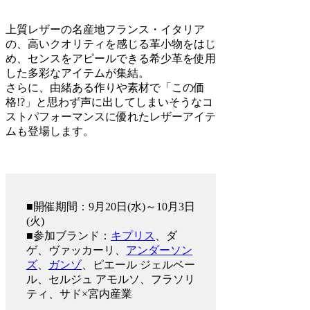
上質レザーの名産地フランス・イタリア
の、高いクオリティを感じる革小物をはじ
め、センスをアピールできる希少革を使用
した多彩なアイテムが集結。
さらに、由緒ある作りや素材で「この価
格!?」と思わず声に出してしまいそうなコ
ストパフォーマンスに優れたレザーアイテ
ムも登場します。
■開催期間：9月20日(水)～10月3日
(火)
■参加ブランド：
キプリス
、ダ
ゲ、ヴァッカーリ、
アンダーソン
ズ
、
ガンゾ
、ピエール ジェルベー
ル、セルジュ アモルソ、フラソリ
ティ、サド×宮内産業