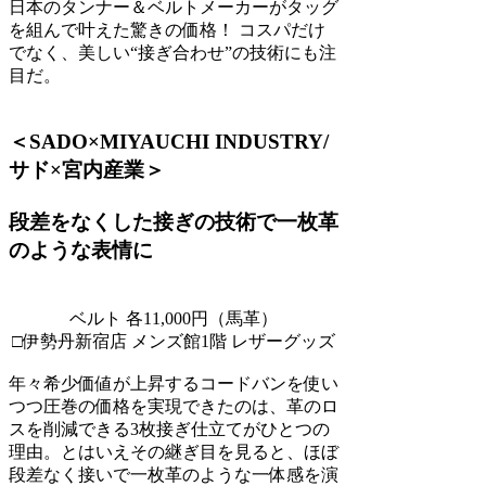
日本のタンナー＆ベルトメーカーがタッグ
を組んで叶えた驚きの価格！ コスパだけ
でなく、美しい“接ぎ合わせ”の技術にも注
目だ。
＜SADO×MIYAUCHI INDUSTRY/
サド×宮内産業＞
段差をなくした接ぎの技術で一枚革
のような表情に
ベルト 各11,000円（馬革）
□伊勢丹新宿店 メンズ館1階 レザーグッズ
年々希少価値が上昇するコードバンを使い
つつ圧巻の価格を実現できたのは、革のロ
スを削減できる3枚接ぎ仕立てがひとつの
理由。とはいえその継ぎ目を見ると、ほぼ
段差なく接いで一枚革のような一体感を演