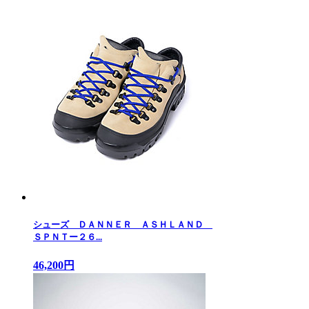
シューズ ＤＡＮＮＥＲ ＡＳＨＬＡＮＤ
ＳＰＮＴー２６...
46,200円