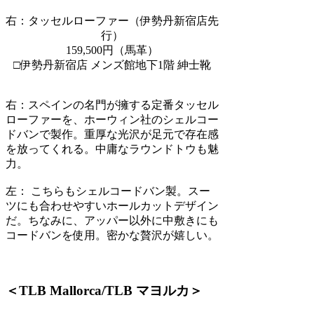
右：タッセルローファー（伊勢丹新宿店先
行）
159,500円（馬革）
□伊勢丹新宿店 メンズ館地下1階 紳士靴
右：
スペインの名門が擁する定番タッセル
ローファーを、ホーウィン社のシェルコー
ドバンで製作。重厚な光沢が足元で存在感
を放ってくれる。中庸なラウンドトウも魅
力。
左：
こちらもシェルコードバン製。スー
ツにも合わせやすいホールカットデザイン
だ。ちなみに、アッパー以外に中敷きにも
コードバンを使用。密かな贅沢が嬉しい。
＜TLB Mallorca/TLB マヨルカ＞