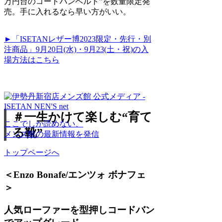
万円台のコードバンベルト”を数量限定発
売。手に入れるなら早い方がいい。
►「ISETANレザー博2023限定・先行・別
注商品」9月20日(水)・9月23(土・祝)の入
場方法はこちら
＃一生かけて楽しむ“育て
ここでしか読めない、
る靴”
メンズ館の最新情報を発信
トップページへ
＜Enzo Bonafe/エンツォ ボナフェ
＞
人気ローファーを型押しコードバン