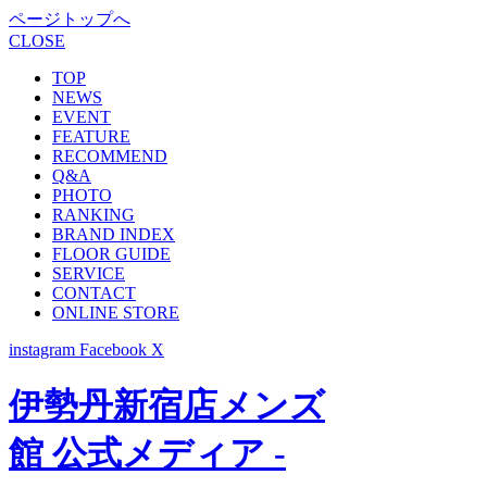
ページトップへ
CLOSE
TOP
NEWS
EVENT
FEATURE
RECOMMEND
Q&A
PHOTO
RANKING
BRAND INDEX
FLOOR GUIDE
SERVICE
CONTACT
ONLINE STORE
instagram
Facebook
X
伊勢丹新宿店メンズ
館 公式メディア -