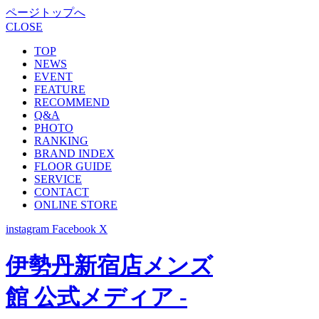
ページトップへ
CLOSE
TOP
NEWS
EVENT
FEATURE
RECOMMEND
Q&A
PHOTO
RANKING
BRAND INDEX
FLOOR GUIDE
SERVICE
CONTACT
ONLINE STORE
instagram
Facebook
X
伊勢丹新宿店メンズ
館 公式メディア -