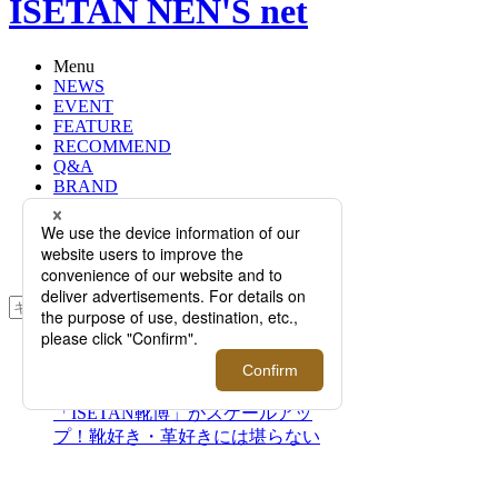
ISETAN NEN'S net
Menu
NEWS
EVENT
FEATURE
RECOMMEND
Q&A
BRAND
FLOOR
RANKING
ONLINE STORE
SERVICE
検索
TOP
PHOTO
【イベント情報】2023年は
「ISETAN靴博」がスケールアッ
プ！靴好き・革好きには堪らない
「ISETAN レザー博2023」開幕