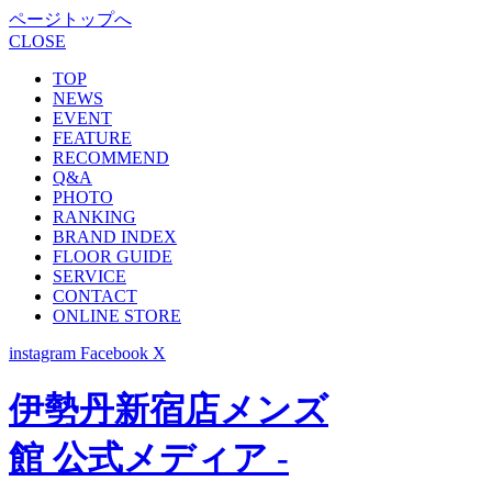
ページトップへ
CLOSE
TOP
NEWS
EVENT
FEATURE
RECOMMEND
Q&A
PHOTO
RANKING
BRAND INDEX
FLOOR GUIDE
SERVICE
CONTACT
ONLINE STORE
instagram
Facebook
X
伊勢丹新宿店メンズ
館 公式メディア -