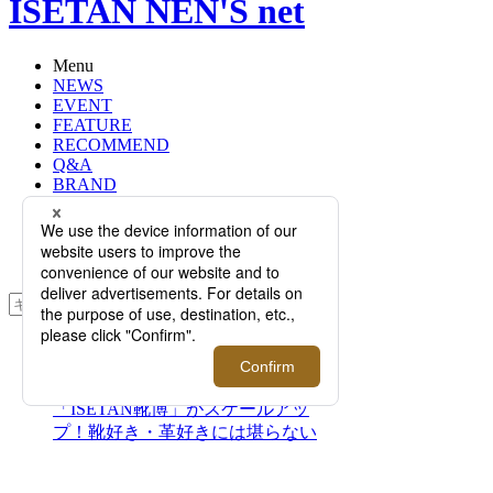
ISETAN NEN'S net
Menu
NEWS
EVENT
FEATURE
RECOMMEND
Q&A
BRAND
FLOOR
RANKING
ONLINE STORE
SERVICE
検索
TOP
PHOTO
【イベント情報】2023年は
「ISETAN靴博」がスケールアッ
プ！靴好き・革好きには堪らない
「ISETAN レザー博2023」開幕