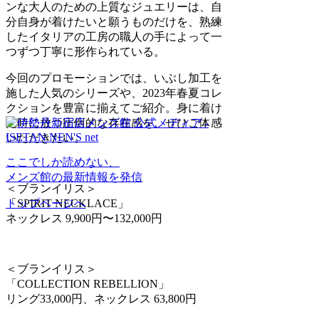
ンな大人のための上質なジュエリーは、自
分自身が着けたいと願うものだけを、熟練
したイタリアの工房の職人の手によって一
つずつ丁寧に形作られている。
今回のプロモーションでは、いぶし加工を
施した人気のシリーズや、2023年春夏コレ
クションを豊富に揃えてご紹介。身に着け
た時に放つ圧倒的な存在感を、ぜひご体感
いただきたい。
ここでしか読めない、
メンズ館の最新情報を発信
＜ブランイリス＞
「SPIRIT NECKLACE」
トップページへ
ネックレス 9,900円〜132,000円
＜ブランイリス＞
「COLLECTION REBELLION」
リング33,000円、ネックレス 63,800円