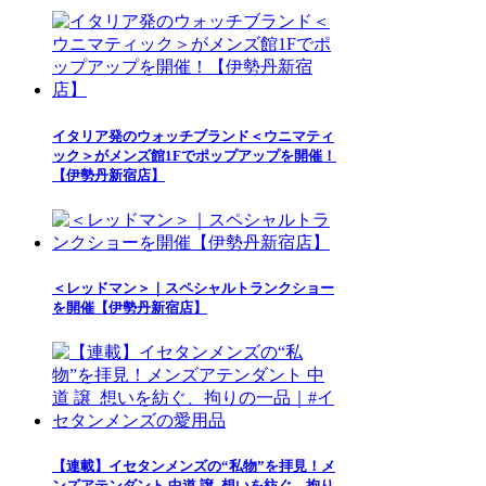
イタリア発のウォッチブランド＜ウニマティ
ック＞がメンズ館1Fでポップアップを開催！
【伊勢丹新宿店】
＜レッドマン＞｜スペシャルトランクショー
を開催【伊勢丹新宿店】
【連載】イセタンメンズの“私物”を拝見！メ
ンズアテンダント 中道 譲_想いを紡ぐ、拘り