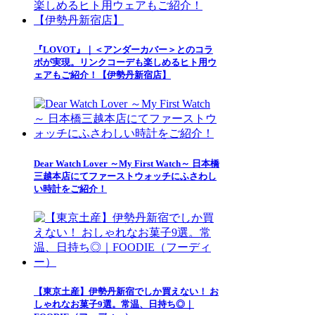
『LOVOT』｜＜アンダーカバー＞とのコラ
ボが実現。リンクコーデも楽しめるヒト用ウ
ェアもご紹介！【伊勢丹新宿店】
Dear Watch Lover ～My First Watch～ 日本橋
三越本店にてファーストウォッチにふさわし
い時計をご紹介！
【東京土産】伊勢丹新宿でしか買えない！ お
しゃれなお菓子9選。常温、日持ち◎｜