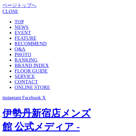
ページトップへ
CLOSE
TOP
NEWS
EVENT
FEATURE
RECOMMEND
Q&A
PHOTO
RANKING
BRAND INDEX
FLOOR GUIDE
SERVICE
CONTACT
ONLINE STORE
instagram
Facebook
X
伊勢丹新宿店メンズ
館 公式メディア -