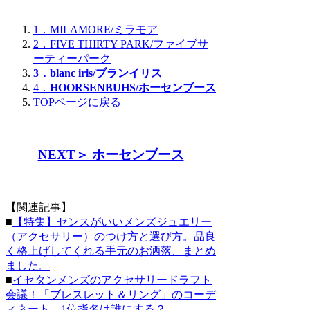
1．MILAMORE/ミラモア
2．FIVE THIRTY PARK/ファイブサ
ーティーパーク
3．blanc iris/
ブランイリス
4．
HOORSENBUHS/
ホーセンブース
TOPページに戻る
NEXT＞ ホーセンブース
【関連記事】
■
【特集】センスがいいメンズジュエリー
（アクセサリー）のつけ方と選び方。品良
く格上げしてくれる手元のお洒落、まとめ
ました。
■
イセタンメンズのアクセサリードラフト
会議！「ブレスレット＆リング」のコーデ
ィネート、1位指名は誰にする？