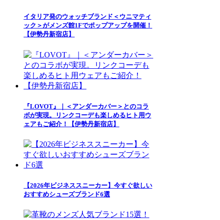
イタリア発のウォッチブランド＜ウニマティ
ック＞がメンズ館1Fでポップアップを開催！
【伊勢丹新宿店】
『LOVOT』｜＜アンダーカバー＞とのコラ
ボが実現。リンクコーデも楽しめるヒト用ウ
ェアもご紹介！【伊勢丹新宿店】
【2026年ビジネススニーカー】今すぐ欲しい
おすすめシューズブランド6選