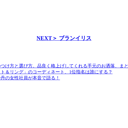
NEXT＞ ブランイリス
のつけ方と選び方。品良く格上げしてくれる手元のお洒落、ま
ト＆リング」のコーディネート、1位指名は誰にする？
勢丹の女性社員が本音で語る！