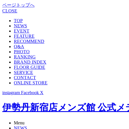
ページトップへ
CLOSE
TOP
NEWS
EVENT
FEATURE
RECOMMEND
Q&A
PHOTO
RANKING
BRAND INDEX
FLOOR GUIDE
SERVICE
CONTACT
ONLINE STORE
instagram
Facebook
X
伊勢丹新宿店メンズ館 公式メディア -
Menu
NEWS