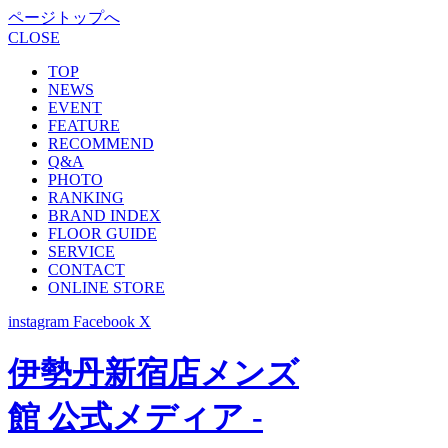
ページトップへ
CLOSE
TOP
NEWS
EVENT
FEATURE
RECOMMEND
Q&A
PHOTO
RANKING
BRAND INDEX
FLOOR GUIDE
SERVICE
CONTACT
ONLINE STORE
instagram
Facebook
X
伊勢丹新宿店メンズ
館 公式メディア -