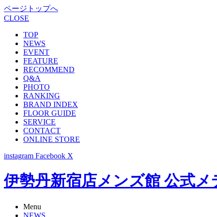
ページトップへ
CLOSE
TOP
NEWS
EVENT
FEATURE
RECOMMEND
Q&A
PHOTO
RANKING
BRAND INDEX
FLOOR GUIDE
SERVICE
CONTACT
ONLINE STORE
instagram
Facebook
X
伊勢丹新宿店メンズ館 公式メディア -
Menu
NEWS