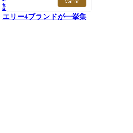
話題のジェンダーレスジュ
エリー4ブランドが一挙集
結 >>
前へ
次へ
＜ホーセンブース＞
PHOTO >