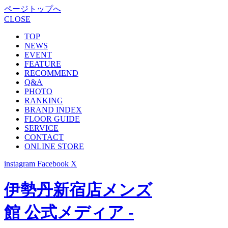
ページトップへ
CLOSE
TOP
NEWS
EVENT
FEATURE
RECOMMEND
Q&A
PHOTO
RANKING
BRAND INDEX
FLOOR GUIDE
SERVICE
CONTACT
ONLINE STORE
instagram
Facebook
X
伊勢丹新宿店メンズ
館 公式メディア -