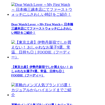
Dear Watch Lover ～My First Watch～ 日本橋
三越本店にてファーストウォッチにふさわし
い時計をご紹介！
【東京土産】伊勢丹新宿でしか買えない！ お
しゃれなお菓子9選。常温、日持ち◎｜
FOODIE（フーディー）
革靴のメンズ人気ブランド15選！カジュアル