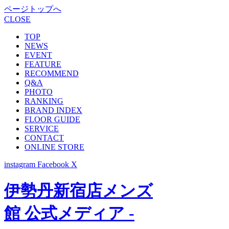
ページトップへ
CLOSE
TOP
NEWS
EVENT
FEATURE
RECOMMEND
Q&A
PHOTO
RANKING
BRAND INDEX
FLOOR GUIDE
SERVICE
CONTACT
ONLINE STORE
instagram
Facebook
X
伊勢丹新宿店メンズ
館 公式メディア -