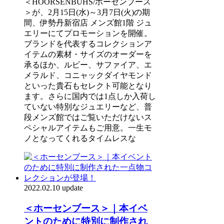
＜HOORSENBUHS/ホーセンブース
＞が、2月15日(水)～3月7日(火)の期
間、伊勢丹新宿店 メンズ館1階 ジュ
エリーにてプロモーションを開催。
ブランドを代表するコレクションア
イテムの素材・サイズのオーダーを
承るほか、ルビー、サファイア、エ
メラルド、コニャックダイヤモンド
といった貴石もセレクト可能となり
ます。さらに国内では1点しか入荷し
ていない特別なジュエリーなど、普
段メンズ館ではご覧いただけないス
ペシャルアイテムもご用意。一生モ
ノとなってくれるタイムレスな
2022.02.10 update
＜ホーセンブース＞｜本イベ
ントのために特別に制作され