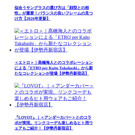
似合うサングラスの選び方は「顔型との相
性」が重要！バランスの良いフレームの見つ
け方【2026年更新】
＜エトロ＞｜髙橋海人とのコラボレーション
による「ETRO per Kaito Takahashi」から新
たなコレクションが登場【伊勢丹新宿店】
『LOVOT』｜＜アンダーカバー＞とのコラ
ボが実現。リンクコーデも楽しめるヒト用ウ
ェアもご紹介！【伊勢丹新宿店】