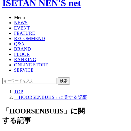
ISETAN NEN'S net
Menu
NEWS
EVENT
FEATURE
RECOMMEND
Q&A
BRAND
FLOOR
RANKING
ONLINE STORE
SERVICE
検索
TOP
「HOORSENBUHS」に関する記事
「HOORSENBUHS」に関
する記事