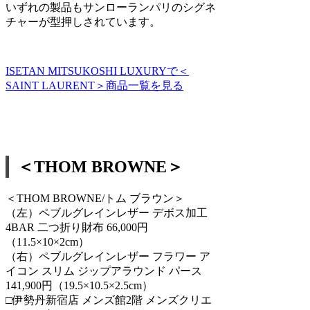
いずれの製品もサンローランパリのシグネ
チャーが型押しされています。
ISETAN MITSUKOSHI LUXURYで＜
SAINT LAURENT＞商品一覧を見る
＜THOM BROWNE＞
＜THOM BROWNE/トム ブラウン＞
（左）ペブルグレインレザー デボス加工
4BAR 二つ折り財布 66,000円
（11.5×10×2cm）
（右）ペブルグレインレザー フラワー ア
イコン スリム ジップアラウンド パース
141,900円（19.5×10.5×2.5cm）
□伊勢丹新宿店 メンズ館2階 メンズクリエ