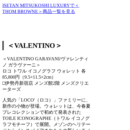
ISETAN MITSUKOSHI LUXURYで＜
THOM BROWNE＞商品一覧を見る
＜VALENTINO＞
＜VALENTINO GARAVANI/ヴァレンティ
ノ ガラヴァーニ＞
ロコ トワル イコノグラフ ウォレット 各
85,800円（9.5×11.5×2cm）
□伊勢丹新宿店 メンズ館2階 メンズクリエ
ーターズ
人気の「LOCO'（ロコ）」ファミリーに、
新作の小物が登場。ウォレットは、今春夏
プレコレクションで初めて発表された
TOILE ICONOGRAPHE（トワル イコノグ
ラフモチーフ）で展開。メゾンのヘリテー