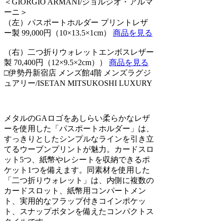
＜GIORGIO ARMANI/ジョルジオ・アルマ
ーニ＞
（左）パスポートホルダー プリントレザ
ー製 99,000円（10×13.5×1cm）
商品を見る
（右）二つ折りウォレットエンボスレザー
製 70,400円（12×9.5×2cm））
商品を見る
□伊勢丹新宿店 メンズ館4階 メンズラグジ
ュアリー/ISETAN MITSUKOSHI LUXURY
メタルのGAロゴをあしらい柔らかなレザ
ーを使用した「パスポートホルダー」は、
すっきりとしたシンプルなラインを引き立
てるウーブンプリントが魅力。カードスロ
ット5つ、紙幣やレシートを収納できるポ
ケット1つを備えます。同素材を使用した
「二つ折りウォレット」は、内側に複数の
カードスロット、紙幣用コンパートメン
ト、実用的なフラップ付きコインポケッ
ト、スナップボタンを備えたコンパクトス