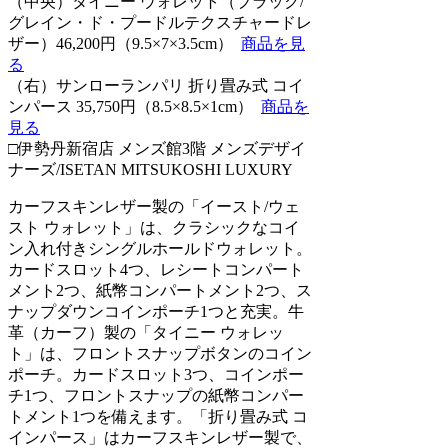
（中央）タイニー ウォレット（ブラック/
グレイン・ド・プードルテクスチャードレ
ザー）46,200円（9.5×7×3.5cm）
商品を見
る
（右）サンローランパリ 折り畳み式 コイ
ンパース 35,750円（8.5×8.5×1cm）
商品を
見る
□伊勢丹新宿店 メンズ館3階 メンズデザイ
ナーズ/ISETAN MITSUKOSHI LUXURY
カーフスキンレザー製の「イースト/ウェ
スト ウォレット」は、クラシックなコイ
ン入れ付きシングルホールドウォレット。
カードスロット4つ、レシートコンパート
メント2つ、紙幣コンパートメント2つ、ス
ナップダウンコインポーチ1つと充実。牛
革（カーフ）製の「タイニー ウォレッ
ト」は、フロントスナップボタンのコイン
ポーチ。カードスロット3つ、コインポー
チ1つ、フロントスナップの紙幣コンパー
トメント1つを備えます。「折り畳み式 コ
インパース」はカーフスキンレザー製で、