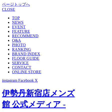
ページトップへ
CLOSE
TOP
NEWS
EVENT
FEATURE
RECOMMEND
Q&A
PHOTO
RANKING
BRAND INDEX
FLOOR GUIDE
SERVICE
CONTACT
ONLINE STORE
instagram
Facebook
X
伊勢丹新宿店メンズ
館 公式メディア -