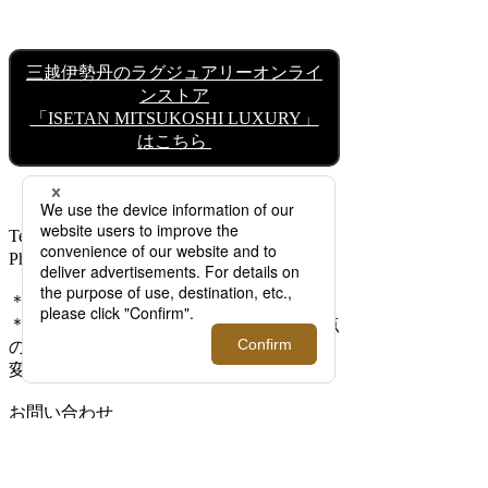
三越伊勢丹のラグジュアリーオンライ
ンストア
「ISETAN MITSUKOSHI LUXURY」
はこちら
Text：Makoto Kajii
Photo:Tatsuya Ozawa（MARNI)
＊価格はすべて、税込です。
＊本記事に掲載された情報は、掲載日時点
のものです。商品の情報は予告なく改定、
変更させていただく場合がございます。
お問い合わせ
伊勢丹新宿メンズ館2階 メンズクリエータ
ーズ
伊勢丹新宿メンズ館3階 メンズデザイナー