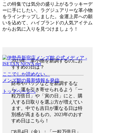
この特集では気分の盛り上がるラッキーデ
ーに手にしたい、ラグジュアリーな革小物
をラインナップしました。金運上昇への願
いを込めて、ハイブランドの人気アイテム
からお気に入りを見つけましょう！
2023年、革小物を新調するのにお
すすめの日は？
ここでしか読めない、
メンズ館の最新情報を発信
財布やバッグなどを新調するな
ら、運を引き寄せられるよう「一
トップページへ
粒万倍日」や「寅の日」にと、購
入する日取りを選ぶ方が増えてい
ます。中でも吉日が重なる日は特
別感が高まるもの。2023年のおす
すめ日はこちら！
□8月4日（金）：「一粒万倍日」