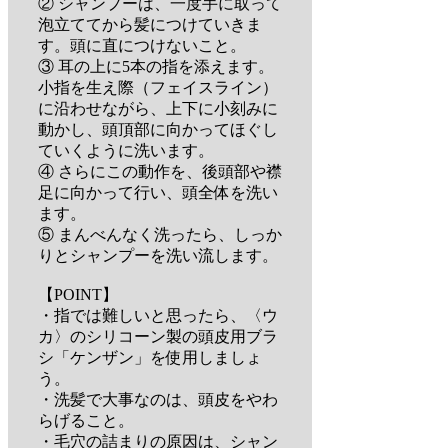
② シャンプーは、一度手に取って
泡立ててから髪につけていきま
す。頭に直につけないこと。
③ 耳の上に5本の指を添えます。
小指を生え際（フェイスライン）
に沿わせながら、上下に小刻みに
動かし、頭頂部に向かってほぐし
ていくように洗います。
④ さらにこの動作を、後頭部や襟
足に向かって行い、頭全体を洗い
ます。
⑤ まんべんなく洗ったら、しっか
りとシャンプーを洗い流します。
【POINT】
・指では難しいと思ったら、〈ウ
カ〉のシリコーン製の頭皮用ブラ
シ「ケンザン」を使用しましょ
う。
・洗髪で大事なのは、頭皮をやわ
らげること。
・毛穴の詰まりの原因は、シャン