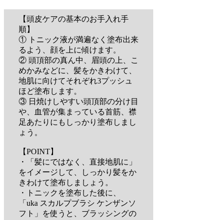
【頭皮ケアの基本のお手入れ手
順】
① トニック液が満遍なく塗布出来
るよう、顔を上に傾けます。
② 頭頂部の真ん中、眉頭の上、こ
めかみなどに、髪をかきわけて、
地肌に向けてそれぞれ3プッシュ
ほど塗布します。
③ 日焼けしやすい頭頂部の分け目
や、血管が集まっている首筋、襟
足あたりにもしっかり塗布しまし
ょう。
【POINT】
・「髪にではなく、直接地肌に」
をイメージして、しっかり髪をか
きわけて塗布しましょう。
・トニックを塗布した後に、
「uka スカルプブラシ ケンザンソ
フト」を使うと、ブラッシングの