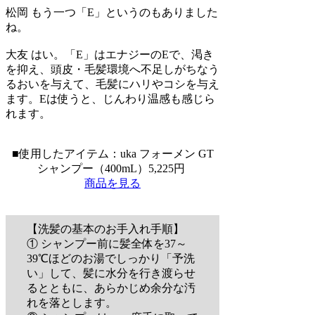
松岡
もう一つ「E」というのもありました
ね。
大友
はい。「E」はエナジーのEで、渇き
を抑え、頭皮・毛髪環境へ不足しがちなう
るおいを与えて、毛髪にハリやコシを与え
ます。Eは使うと、じんわり温感も感じら
れます。
■使用したアイテム：uka フォーメン GT
シャンプー（400mL）5,225円
商品を見る
【洗髪の基本のお手入れ手順】
① シャンプー前に髪全体を37～
39℃ほどのお湯でしっかり「予洗
い」して、髪に水分を行き渡らせ
るとともに、あらかじめ余分な汚
れを落とします。