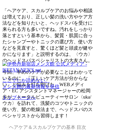
「ヘアケア、スカルプケアのお悩みや相談
は増えており、正しい髪の洗い方やケア方
法などを知りたいと、ヘッドスパを受けに
来られる方も多いですね。汚れをしっかり
落とすという基本から、髪質・肌質に合っ
たシャンプーやトニックの選び方、使い方
などを見直すと、驚くほど髪と頭皮が健や
かになります」と説明するのは、〈ウカ〉
のヘッドスパスペシャリストの大友さん。
今回、早めのケアが必要なことはわかって
いるのに、「正しいケア方法が分からな
ここでしか読めない、
い」と悩みを打ち明けた、WEBメディ
メンズ館の最新情報を発信
ア・EC アシスタントマネージャーの松岡
歩が、トータルビューティーサロン〈uka/
トップページへ
ウカ〉を訪れて、洗髪のコツやトニックの
使い方、髪の乾燥法まで、ヘッドスパのス
ペシャリストから習得します！
ヘアケア＆スカルプケアの基本 目次