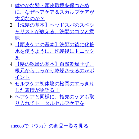
健やかな髪・頭皮環境を保つため
に、なぜヘアケア＆スカルプケアが
大切なのか？
【洗髪の基本】ヘッドスパのスペシ
ャリストが教える、洗髪のコツと意
味
【頭皮ケアの基本】洗顔の後に化粧
水を使うように、洗髪後にトニック
を
【髪の乾燥の基本】自然乾燥せず、
根元からしっかり乾燥させるのがポ
イント
セルフケア初体験の松岡のすっきり
した表情が物語る！
ヘアケアと同様に、指先のケアも取
り入れてトータルセルフケアを
meecoで〈ウカ〉の商品一覧を見る