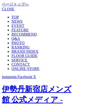
ページトップへ
CLOSE
TOP
NEWS
EVENT
FEATURE
RECOMMEND
Q&A
PHOTO
RANKING
BRAND INDEX
FLOOR GUIDE
SERVICE
CONTACT
ONLINE STORE
instagram
Facebook
X
伊勢丹新宿店メンズ
館 公式メディア -