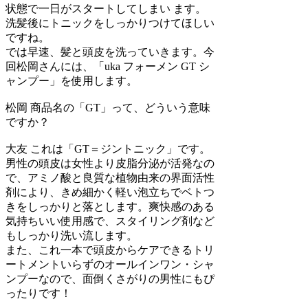
状態で一日がスタートしてしまい ます。
洗髪後にトニックをしっかりつけてほしい
ですね。
では早速、髪と頭皮を洗っていきます。今
回松岡さんには、「uka フォーメン GT シ
ャンプー」を使用します。
松岡
商品名の「GT」って、どういう意味
ですか？
大友
これは「GT＝ジントニック」です。
男性の頭皮は女性より皮脂分泌が活発なの
で、アミノ酸と良質な植物由来の界面活性
剤により、きめ細かく軽い泡立ちでベトつ
きをしっかりと落とします。爽快感のある
気持ちいい使用感で、スタイリング剤など
もしっかり洗い流します。
また、これ一本で頭皮からケアできるトリ
ートメントいらずのオールインワン・シャ
ンプーなので、面倒くさがりの男性にもぴ
ったりです！