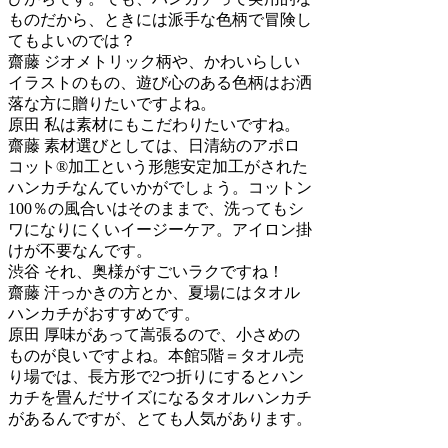
ものだから、ときには派手な色柄で冒険し
てもよいのでは？
齋藤
ジオメトリック柄や、かわいらしい
イラストのもの、遊び心のある色柄はお洒
落な方に贈りたいですよね。
原田
私は素材にもこだわりたいですね。
齋藤
素材選びとしては、日清紡のアポロ
コット®加工という形態安定加工がされた
ハンカチなんていかがでしょう。コットン
100％の風合いはそのままで、洗ってもシ
ワになりにくいイージーケア。アイロン掛
けが不要なんです。
渋谷
それ、奥様がすごいラクですね！
齋藤
汗っかきの方とか、夏場にはタオル
ハンカチがおすすめです。
原田
厚味があって嵩張るので、小さめの
ものが良いですよね。本館5階＝タオル売
り場では、長方形で2つ折りにするとハン
カチを畳んだサイズになるタオルハンカチ
があるんですが、とても人気があります。