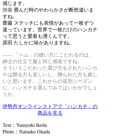
感じます。
渋谷
畳んだ時のやわらかさが断然違いま
すね。
齋藤
ステッチにも表情があって一枚ずつ
違っています。世界で一枚だけのハンカチ
って思うと愛着も湧くんです。
原田
たしかに味がありますね。
―― 「ヘム」の縫い方にこだわるのは、
紳士の仕立て服と同じ感覚ですね。
そういうこだわった選び方をされたハンカ
チは贈る方も楽しいし、贈られた方も嬉し
いと思います。これからの送別シーズン
に、ハンカチを選んでみてはいかがでしょ
うか。
伊勢丹オンラインストアで「ハンカチ」の
商品を見る
Text：Yasuyuki Ikeda
Photo：Natsuko Okada