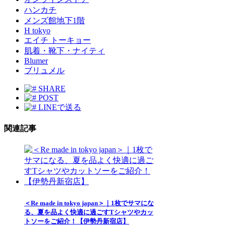
ハンカチ
メンズ館地下1階
H tokyo
エイチ トーキョー
肌着・靴下・ナイティ
Blumer
ブリュメル
SHARE
POST
LINEで送る
関連記事
＜Re made in tokyo japan＞｜1枚でサマにな
る、夏を品よく快適に過ごすTシャツやカッ
トソーをご紹介！【伊勢丹新宿店】