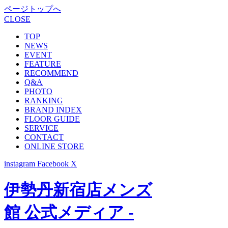
ページトップへ
CLOSE
TOP
NEWS
EVENT
FEATURE
RECOMMEND
Q&A
PHOTO
RANKING
BRAND INDEX
FLOOR GUIDE
SERVICE
CONTACT
ONLINE STORE
instagram
Facebook
X
伊勢丹新宿店メンズ
館 公式メディア -