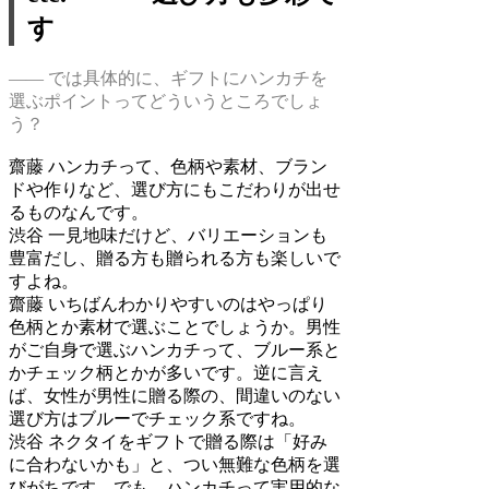
す
―― では具体的に、ギフトにハンカチを
選ぶポイントってどういうところでしょ
う？
齋藤
ハンカチって、色柄や素材、ブラン
ドや作りなど、選び方にもこだわりが出せ
るものなんです。
渋谷
一見地味だけど、バリエーションも
豊富だし、贈る方も贈られる方も楽しいで
すよね。
齋藤
いちばんわかりやすいのはやっぱり
色柄とか素材で選ぶことでしょうか。男性
がご自身で選ぶハンカチって、ブルー系と
かチェック柄とかが多いです。逆に言え
ば、女性が男性に贈る際の、間違いのない
選び方はブルーでチェック系ですね。
渋谷
ネクタイをギフトで贈る際は「好み
に合わないかも」と、つい無難な色柄を選
びがちです。でも、ハンカチって実用的な