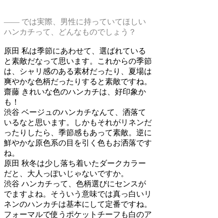
―― では実際、男性に持っていてほしい
ハンカチって、どんなものでしょう？
原田
私は季節にあわせて、選ばれている
と素敵だなって思います。これからの季節
は、シャリ感のある素材だったり、夏場は
爽やかな色柄だったりすると素敵ですね。
齋藤
きれいな色のハンカチは、好印象か
も！
渋谷
ベージュのハンカチなんて、洒落て
いるなと思います。しかもそれがリネンだ
ったりしたら、季節感もあって素敵。逆に
鮮やかな原色系の目を引く色もお洒落です
ね。
原田
秋冬は少し落ち着いたダークカラー
だと、大人っぽいじゃないですか。
渋谷
ハンカチって、色柄選びにセンスが
でますよね。そういう意味では真っ白いリ
ネンのハンカチは基本にして定番ですね。
フォーマルで使うポケットチーフも白のア