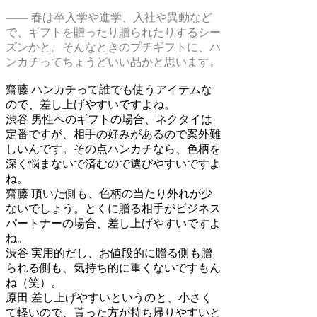
―― 春は卒入学や進学、入社や異動など
で、ギフトを贈ったり贈られたりするシー
ズンかと。そんなときのプチギフトに、ハ
ンカチってちょうどいい品かと思います。
齋藤
ハンカチって誰でも使うアイテムな
ので、差し上げやすいですよね。
渋谷
男性へのギフトの場合、ネクタイは
定番ですが、相手の好みがあるので案外難
しいんです。その点ハンカチなら、色柄を
深く悩まないで済むので選びやすいですよ
ね。
齋藤
頂いた側も、色柄の当たり外れが少
ないでしょう。とくに贈る相手がビジネス
パートナーの場合、差し上げやすいですよ
ね。
渋谷
実用的だし、お値段的に贈る側も贈
られる側も、気持ち的に重くないですもん
ね（笑）。
原田
差し上げやすいというのと、小さく
て軽いので、貰った方が持ち帰りやすいと