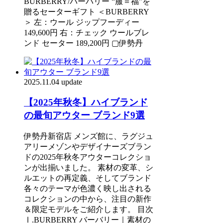
BURBERRY/バーバリー “服＝福”を
贈るセーターギフト ＜BURBERRY
＞ 左：ウール ジップフーディー
149,600円 右：チェック ウールブレ
ンド セーター 189,200円 ▢伊勢丹
2025.11.04 update
【2025年秋冬】ハイブランド
の最旬アウター ブランド9選
伊勢丹新宿店 メンズ館に、ラグジュ
アリーメゾンやデザイナーズブラン
ドの2025年秋冬アウターコレクショ
ンが出揃いました。 素材の変革、シ
ルエットの再定義、そしてブランド
各々のテーマが色濃く映し出される
コレクションの中から、注目の新作
＆限定モデルをご紹介します。 目次
Ⅰ.BURBERRY バーバリー｜素材の