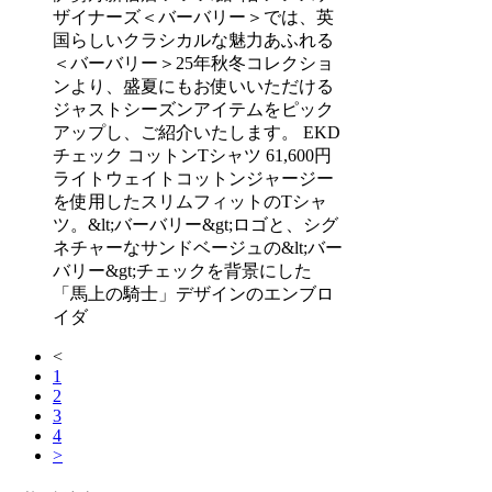
ザイナーズ＜バーバリー＞では、英
国らしいクラシカルな魅力あふれる
＜バーバリー＞25年秋冬コレクショ
ンより、盛夏にもお使いいただける
ジャストシーズンアイテムをピック
アップし、ご紹介いたします。 EKD
チェック コットンTシャツ 61,600円
ライトウェイトコットンジャージー
を使用したスリムフィットのTシャ
ツ。&lt;バーバリー&gt;ロゴと、シグ
ネチャーなサンドベージュの&lt;バー
バリー&gt;チェックを背景にした
「馬上の騎士」デザインのエンブロ
イダ
<
1
2
3
4
>