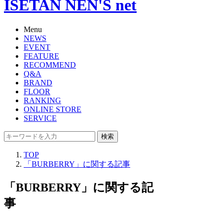
ISETAN NEN'S net
Menu
NEWS
EVENT
FEATURE
RECOMMEND
Q&A
BRAND
FLOOR
RANKING
ONLINE STORE
SERVICE
検索
TOP
「BURBERRY」に関する記事
「BURBERRY」に関する記
事