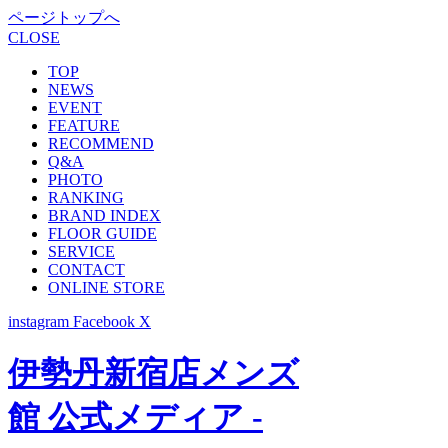
ページトップへ
CLOSE
TOP
NEWS
EVENT
FEATURE
RECOMMEND
Q&A
PHOTO
RANKING
BRAND INDEX
FLOOR GUIDE
SERVICE
CONTACT
ONLINE STORE
instagram
Facebook
X
伊勢丹新宿店メンズ
館 公式メディア -