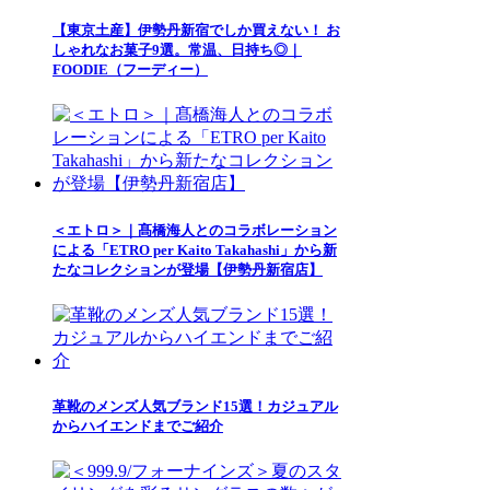
【東京土産】伊勢丹新宿でしか買えない！ お
しゃれなお菓子9選。常温、日持ち◎｜
FOODIE（フーディー）
＜エトロ＞｜髙橋海人とのコラボレーション
による「ETRO per Kaito Takahashi」から新
たなコレクションが登場【伊勢丹新宿店】
革靴のメンズ人気ブランド15選！カジュアル
からハイエンドまでご紹介