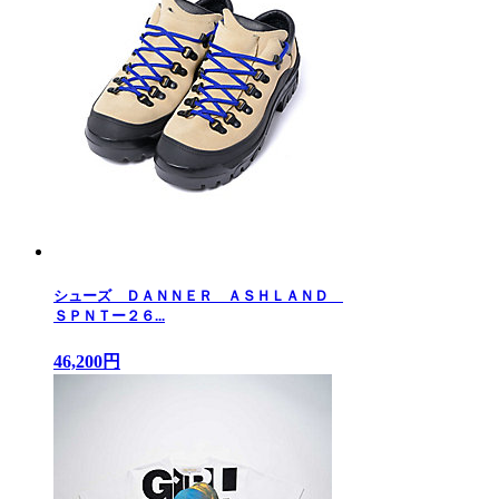
シューズ ＤＡＮＮＥＲ ＡＳＨＬＡＮＤ
ＳＰＮＴー２６...
46,200円