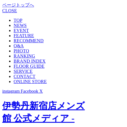
ページトップへ
CLOSE
TOP
NEWS
EVENT
FEATURE
RECOMMEND
Q&A
PHOTO
RANKING
BRAND INDEX
FLOOR GUIDE
SERVICE
CONTACT
ONLINE STORE
instagram
Facebook
X
伊勢丹新宿店メンズ
館 公式メディア -