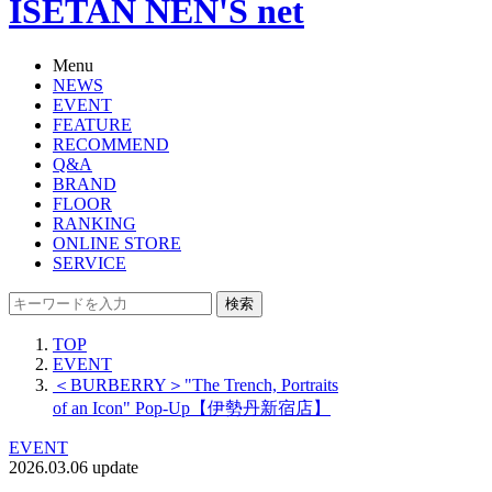
ISETAN NEN'S net
Menu
NEWS
EVENT
FEATURE
RECOMMEND
Q&A
BRAND
FLOOR
RANKING
ONLINE STORE
SERVICE
検索
TOP
EVENT
＜BURBERRY＞"The Trench, Portraits
of an Icon" Pop-Up【伊勢丹新宿店】
EVENT
2026.03.06 update