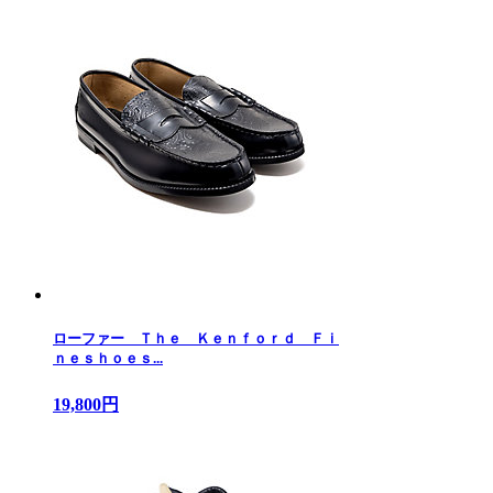
ローファー Ｔｈｅ Ｋｅｎｆｏｒｄ Ｆｉ
ｎｅｓｈｏｅｓ...
19,800円