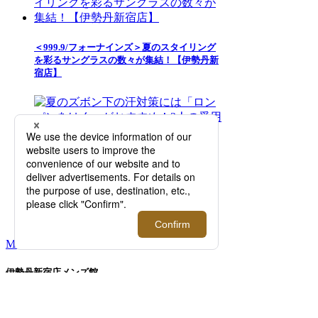
＜999.9/フォーナインズ＞夏のスタイリング
を彩るサングラスの数々が集結！【伊勢丹新
宿店】
夏のズボン下の汗対策には「ロンパンをは
く」がおすすめ！3人の愛用者が語る、夏の
メンズインナー選びの正解とは？【2026年5
月更新】
MORE RANKING
伊勢丹新宿店メンズ館
東京都新宿区新宿3-14-1
TEL: 03-3352-
1111