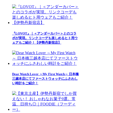
『LOVOT』｜＜アンダーカバー＞とのコラ
ボが実現。リンクコーデも楽しめるヒト用ウ
ェアもご紹介！【伊勢丹新宿店】
Dear Watch Lover ～My First Watch～ 日本橋
三越本店にてファーストウォッチにふさわし
い時計をご紹介！