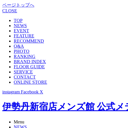
ページトップへ
CLOSE
TOP
NEWS
EVENT
FEATURE
RECOMMEND
Q&A
PHOTO
RANKING
BRAND INDEX
FLOOR GUIDE
SERVICE
CONTACT
ONLINE STORE
instagram
Facebook
X
伊勢丹新宿店メンズ館 公式メディア -
Menu
NEWS