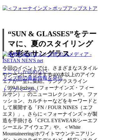
“SUN & GLASSES”をテー
マに、夏のスタイリング
を彩るサングラス
今回のイベントでは、さまざまなスタイル
ここでしか読めない、
やシーンにマッチする400本以上のアイウ
メンズ館の最新情報を発信
ェアが一堂に集結。サングラスライン
「999.9 feelsun（フォーナインズ・フィー
トップページへ
ルサン）」のニューコレクションや、ファ
ッション、カルチャーなどをキーワードと
して展開する「FN / FOUR NINES（エフ
エヌ）」。さらに＜フォーナインズ＞が製
造を手掛ける「CFCL EYEWEAR/シーエフ
シーエル アイウェア」や、＜White
Mountaineering/ホワイトマウンテニアリン