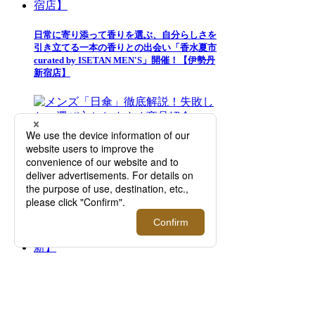
日常に寄り添って香りを選ぶ、自分らしさを
引き立てる一本の香りとの出会い「香水夏市
curated by ISETAN MEN'S」開催！【伊勢丹
新宿店】
メンズ「日傘」徹底解説！失敗しない選び方
とおすすめ商品紹介【2026年5月更新】
似合うサングラスの選び方は「顔型との相
性」が重要！バランスの良いフレームの見つ
け方【2026年更新】