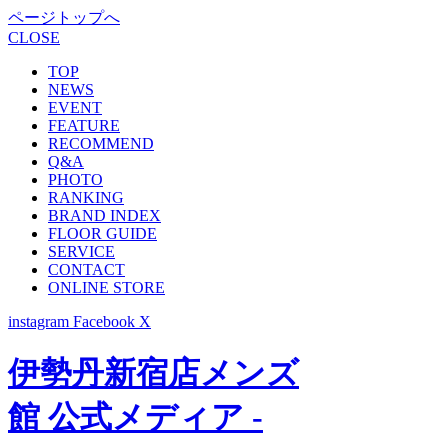
ページトップへ
CLOSE
TOP
NEWS
EVENT
FEATURE
RECOMMEND
Q&A
PHOTO
RANKING
BRAND INDEX
FLOOR GUIDE
SERVICE
CONTACT
ONLINE STORE
instagram
Facebook
X
伊勢丹新宿店メンズ
館 公式メディア -