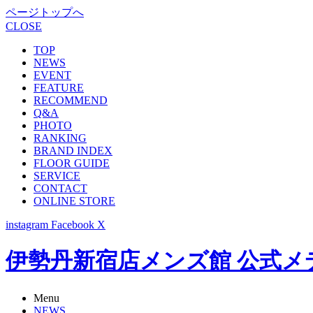
ページトップへ
CLOSE
TOP
NEWS
EVENT
FEATURE
RECOMMEND
Q&A
PHOTO
RANKING
BRAND INDEX
FLOOR GUIDE
SERVICE
CONTACT
ONLINE STORE
instagram
Facebook
X
伊勢丹新宿店メンズ館 公式メディア -
Menu
NEWS