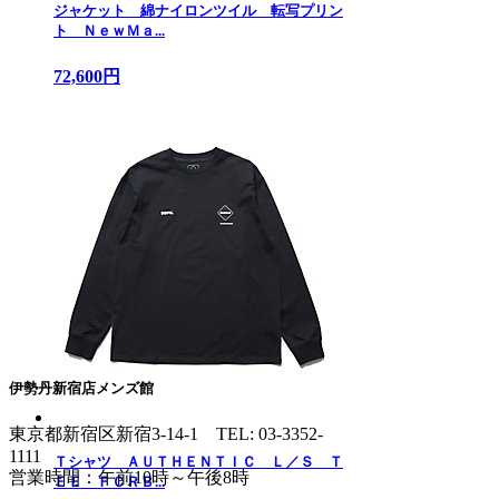
ジャケット 綿ナイロンツイル 転写プリン
ト ＮｅｗＭａ...
72,600円
伊勢丹新宿店メンズ館
東京都新宿区新宿3-14-1
TEL: 03-3352-
1111
Ｔシャツ ＡＵＴＨＥＮＴＩＣ Ｌ／Ｓ Ｔ
営業時間：午前10時～午後8時
ＥＥ ＦＣＲＢ...