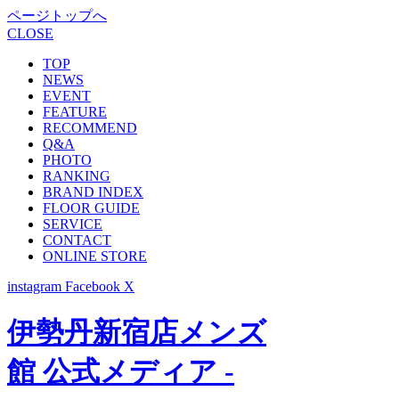
ページトップへ
CLOSE
TOP
NEWS
EVENT
FEATURE
RECOMMEND
Q&A
PHOTO
RANKING
BRAND INDEX
FLOOR GUIDE
SERVICE
CONTACT
ONLINE STORE
instagram
Facebook
X
伊勢丹新宿店メンズ
館 公式メディア -