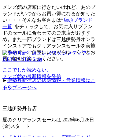
メンズ館の店頭に行きたいけれど、あのブ
ランドがいつからお買い得になるか知りた
い・・・そんなお客さまは“
店頭ブランド
一覧
”をチェックして、お気に入りブラン
ドのセールに合わせてのご来店がおすす
め。また一部ブランドは三越伊勢丹オンラ
インストアでもクリアランスセールを実施
するので、ご自宅にいながらゆっくりとお
買い物をお楽しみください。
ここでしか読めない、
メンズ館の最新情報を発信
►
伊勢丹新宿店の店舗情報・営業情報はこ
ちら
トップページへ
三越伊勢丹各店
夏のクリアランスセールは 2026年6月26日
(金)スタート