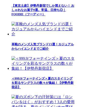
【東京土産】伊勢丹新宿でしか買えない！ お
しゃれなお菓子9選。常温、日持ち◎｜
FOODIE（フーディー）
革靴のメンズ人気ブランド15選！カジュアル
からハイエンドまでご紹介
＜999.9/フォーナインズ＞夏のスタイリング
を彩るサングラスの数々が集結！【伊勢丹新
宿店】