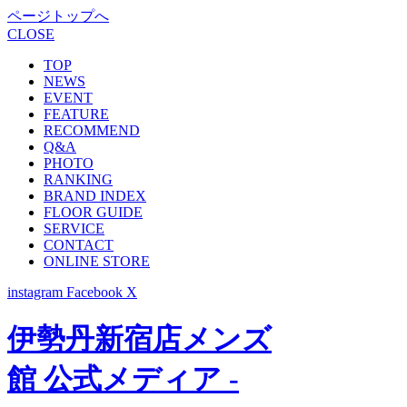
ページトップへ
CLOSE
TOP
NEWS
EVENT
FEATURE
RECOMMEND
Q&A
PHOTO
RANKING
BRAND INDEX
FLOOR GUIDE
SERVICE
CONTACT
ONLINE STORE
instagram
Facebook
X
伊勢丹新宿店メンズ
館 公式メディア -