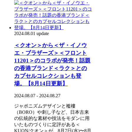
2024.08.01 update
＜クオン＞から＜ザ・イノウ
エ・ブラザーズ＞＜フロント
11201＞のコラボが発売！話題
の香港ブランド＜ラク＞との
カプセルコレクションも登
場。【8月14日更新】
2024.08.07 - 2024.08.27
ジャポニズムデザインと襤褸
（BORO）や刺し子など、日本古来
の伝統的な素材や技法をモダンに用
いたものづくりに定評がある＜
KUON/クオン＞が、8月7日(水)〜8月