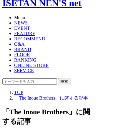
ISETAN NEN'S net
Menu
NEWS
EVENT
FEATURE
RECOMMEND
Q&A
BRAND
FLOOR
RANKING
ONLINE STORE
SERVICE
検索
TOP
「The Inoue Brothers」に関する記事
「The Inoue Brothers」に関
する記事