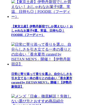
【東京土産】伊勢丹新宿でしか買えない！ お
しゃれなお菓子9選。常温、日持ち◎｜
FOODIE（フーディー）
日常に寄り添って香りを選ぶ、自分らしさを
引き立てる一本の香りとの出会い「香水夏市
curated by ISETAN MEN'S」開催！【伊勢丹
新宿店】