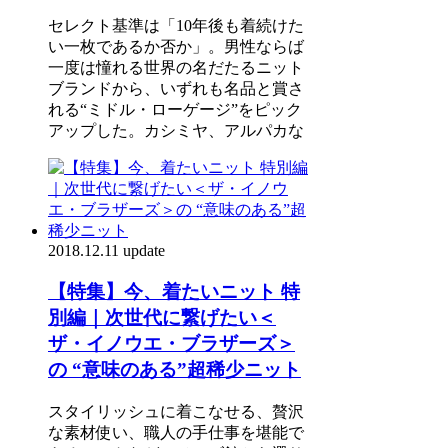
セレクト基準は「10年後も着続けた
い一枚であるか否か」。男性ならば
一度は憧れる世界の名だたるニット
ブランドから、いずれも名品と賞さ
れる“ミドル・ローゲージ”をピック
アップした。カシミヤ、アルパカな
2018.12.11 update
【特集】今、着たいニット 特
別編｜次世代に繋げたい＜
ザ・イノウエ・ブラザーズ＞
の “意味のある”超稀少ニット
スタイリッシュに着こなせる、贅沢
な素材使い、職人の手仕事を堪能で