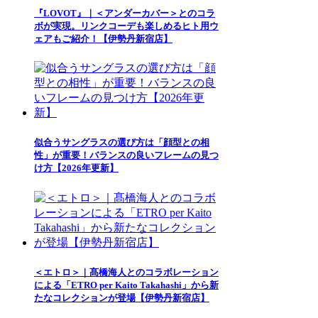
『LOVOT』｜＜アンダーカバー＞とのコラ
ボが実現。リンクコーデも楽しめるヒト用ウ
ェアもご紹介！【伊勢丹新宿店】
似合うサングラスの選び方は「顔型との相
性」が重要！バランスの良いフレームの見つ
け方【2026年更新】
＜エトロ＞｜髙橋海人とのコラボレーション
による「ETRO per Kaito Takahashi」から新
たなコレクションが登場【伊勢丹新宿店】