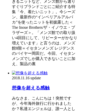
きるニットなど、メンズ館から選り
すぐりブランドごとにご紹介する特
集「今、着たいニット」。今シーズ
ン、最新作の“インペリアルアルパ
カ”を使ったニットを初披露した＜
The Inoue Brothers/ザ・イノウエ・ブ
ラザーズ＞。「メンズ館での取り扱
い4回目にして、リピーターがかなり
増えています」と言うのは、メンズ
館8階＝イセタンメンズ レジデンス
のバイヤー岡田だ。今回、イセタン
メンズでしか購入できないことに加
え、製品の裏
2018.11.16 update
想像を超える感触
みなさま、こんにちは！突然です
が、今年海外旅行に行かれました
か？私達エンジェルは、誰一人とし