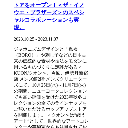
トアをオープン！＜ザ・イノ
ウエ・ブラザーズ＞のスペシ
ャルコラボレーションも実
現。
2023.10.25 - 2023.11.07
ジャポニズムデザインと「襤褸
（BORO）」や刺し子などの日本古
来の伝統的な素材や技法をモダンに
用いるものづくりに定評がある＜
KUON/クオン＞。今回、伊勢丹新宿
店 メンズ館2階 メンズクリエーター
ズにて、10月25日(水)～11月7日(火)
の期間、ニューヨークコレクション
でも高い評価を受けた2023年秋冬コ
レクションの全てのラインナップを
ご覧いただけるポップアップストア
を開催します。 ＜クオン＞は”纏う
アート”として、世界的なアートコレ
クターや芸術家からも注目されてお