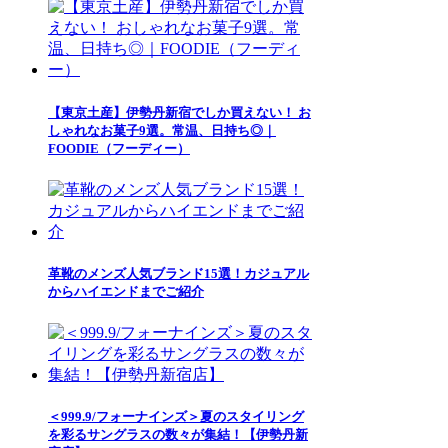
【東京土産】伊勢丹新宿でしか買えない！ お
しゃれなお菓子9選。常温、日持ち◎｜
FOODIE（フーディー）
革靴のメンズ人気ブランド15選！カジュアル
からハイエンドまでご紹介
＜999.9/フォーナインズ＞夏のスタイリング
を彩るサングラスの数々が集結！【伊勢丹新