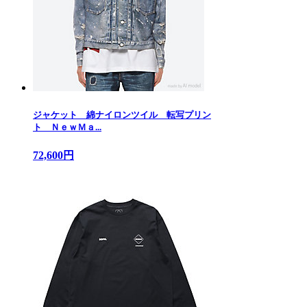
ジャケット 綿ナイロンツイル 転写プリン
ト ＮｅｗＭａ...
72,600円