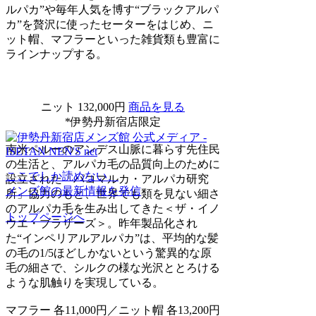
ルパカ”や毎年人気を博す“ブラックアルパ
カ”を贅沢に使ったセーターをはじめ、ニ
ット帽、マフラーといった雑貨類も豊富に
ラインナップする。
ニット 132,000円
商品を見る
*伊勢丹新宿店限定
南米ペルーのアンデス山脈に暮らす先住民
の生活と、アルパカ毛の品質向上のために
ここでしか読めない、
設立された「パコマルカ・アルパカ研究
メンズ館の最新情報を発信
所」協力のもと、世界でも類を見ない細さ
のアルパカ毛を生み出してきた＜ザ・イノ
トップページへ
ウエ・ブラザーズ＞。昨年製品化され
た“インペリアルアルパカ”は、平均的な髪
の毛の1/5ほどしかないという驚異的な原
毛の細さで、シルクの様な光沢ととろける
ような肌触りを実現している。
マフラー 各11,000円／ニット帽 各13,200円