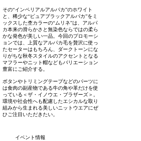
その“インペリアルアルパカ”のホワイト
と、稀少な“ピュアブラックアルパカ”をミ
ックスした杢カラーの“ムリネ”は、アルパ
カ本来の滑らかさと無染色ならではの柔ら
かな発色が美しい一品。今回のプロモーシ
ョンでは、上質なアルパカ毛を贅沢に使っ
たセーターはもちろん、ダークトーンにな
りがちな秋冬スタイルのアクセントとなる
マフラーやニット帽などもバリエーション
豊富にご紹介する。
ボタンやトリミングテープなどのパーツに
は食肉の副産物である牛の角や革だけを使
っている＜ザ・イノウエ・ブラザーズ＞。
環境や社会性へも配慮したエシカルな取り
組みから生まれる美しいニットウエアにぜ
ひご注目いただきたい。
イベント情報