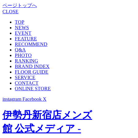
ページトップへ
CLOSE
TOP
NEWS
EVENT
FEATURE
RECOMMEND
Q&A
PHOTO
RANKING
BRAND INDEX
FLOOR GUIDE
SERVICE
CONTACT
ONLINE STORE
instagram
Facebook
X
伊勢丹新宿店メンズ
館 公式メディア -