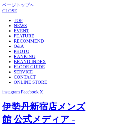
ページトップへ
CLOSE
TOP
NEWS
EVENT
FEATURE
RECOMMEND
Q&A
PHOTO
RANKING
BRAND INDEX
FLOOR GUIDE
SERVICE
CONTACT
ONLINE STORE
instagram
Facebook
X
伊勢丹新宿店メンズ
館 公式メディア -