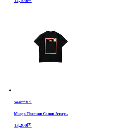
12,100円
sacai/サカイ
Mungo Thomson Cotton Jersey...
13,200円