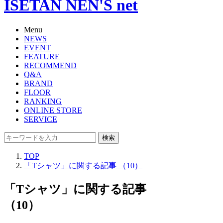
ISETAN NEN'S net
Menu
NEWS
EVENT
FEATURE
RECOMMEND
Q&A
BRAND
FLOOR
RANKING
ONLINE STORE
SERVICE
検索
TOP
「Tシャツ」に関する記事 （10）
「Tシャツ」に関する記事
（10）