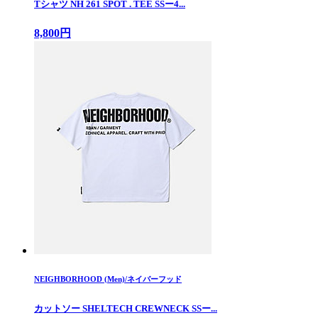
Tシャツ NH 261 SPOT . TEE SSー4...
8,800円
NEIGHBORHOOD (Men)/ネイバーフッド
カットソー SHELTECH CREWNECK SSー...