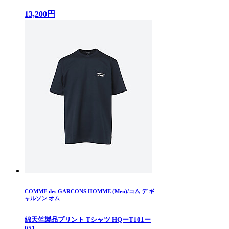
13,200円
COMME des GARCONS HOMME (Men)/コム デ ギ
ャルソン オム
綿天竺製品プリント Tシャツ HQーT101ー
051