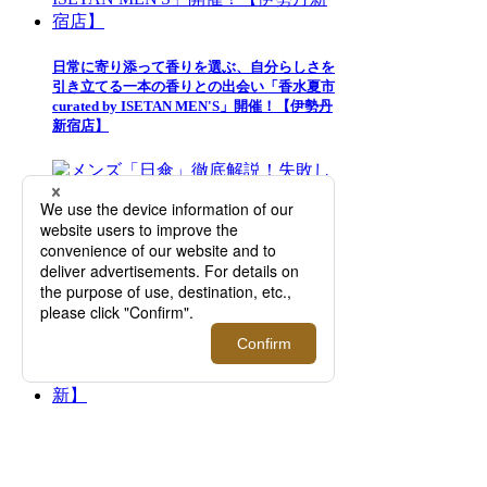
日常に寄り添って香りを選ぶ、自分らしさを
引き立てる一本の香りとの出会い「香水夏市
curated by ISETAN MEN'S」開催！【伊勢丹
新宿店】
メンズ「日傘」徹底解説！失敗しない選び方
とおすすめ商品紹介【2026年5月更新】
似合うサングラスの選び方は「顔型との相
性」が重要！バランスの良いフレームの見つ
け方【2026年更新】