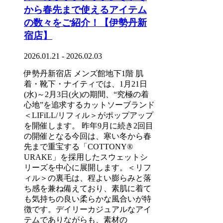
から春先まで使えるアイテム
の数々をご紹介！【伊勢丹新
宿店】
2026.01.21 - 2026.02.03
伊勢丹新宿店 メンズ館地下1階 肌
着・靴下・ナイティでは、1月21日
(水)～2月3日(火)の期間、“究極の着
心地”を追求するカットソーブランド
＜LIFiLL/リフィル＞がポップアップ
を開催します。 昨年9月に続き2回目
の開催となる今回は、寒い冬から春
先まで重宝する「COTTONY®
URAKE」を採用したスウェットシ
リーズを中心に展開します。＜リフ
ィル＞の裏毛は、程よい膨らみと落
ち感を兼ね備えており、素肌に着て
も気持ちの良い柔らかな風合いが特
徴です。デイリーカジュアルなアイ
テムでありながらも、素材の