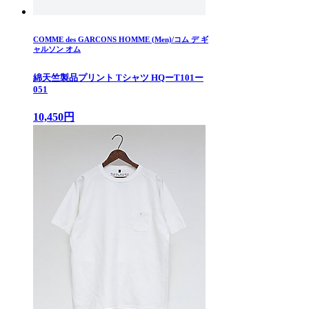
COMME des GARCONS HOMME (Men)/コム デ ギ
ャルソン オム
綿天竺製品プリント Tシャツ HQーT101ー
051
10,450円