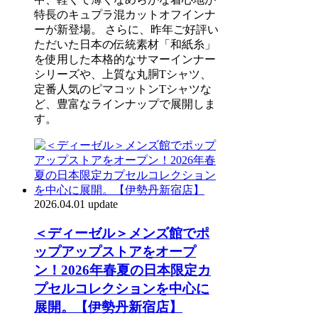
特長のキュプラ混カットオフインナ
ーが新登場。 さらに、昨年ご好評い
ただいた日本の伝統素材「和紙糸」
を使用した本格的なサマーインナー
シリーズや、上質な丸胴Tシャツ、
定番人気のピマコットンTシャツな
ど、豊富なラインナップで展開しま
す。
2026.04.01 update
＜ディーゼル＞メンズ館でポ
ップアップストアをオープ
ン！2026年春夏の日本限定カ
プセルコレクションを中心に
展開。【伊勢丹新宿店】