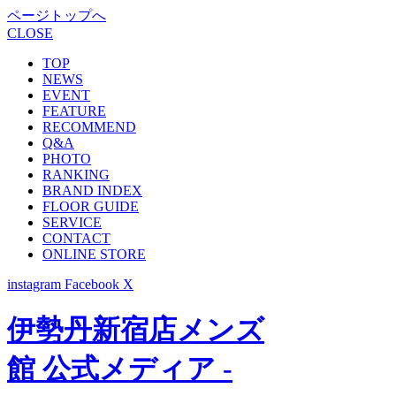
ページトップへ
CLOSE
TOP
NEWS
EVENT
FEATURE
RECOMMEND
Q&A
PHOTO
RANKING
BRAND INDEX
FLOOR GUIDE
SERVICE
CONTACT
ONLINE STORE
instagram
Facebook
X
伊勢丹新宿店メンズ
館 公式メディア -