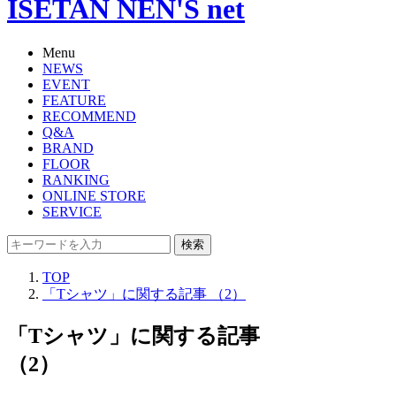
ISETAN NEN'S net
Menu
NEWS
EVENT
FEATURE
RECOMMEND
Q&A
BRAND
FLOOR
RANKING
ONLINE STORE
SERVICE
検索
TOP
「Tシャツ」に関する記事 （2）
「Tシャツ」に関する記事
（2）