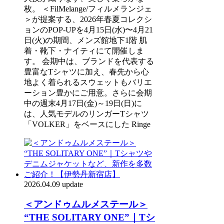
枚。 ＜FilMelange/フィルメランジェ
＞が提案する、2026年春夏コレクシ
ョンのPOP-UPを4⽉15⽇(⽔)〜4⽉21
⽇(⽕)の期間、メンズ館地下1階 肌
着・靴下・ナイティにて開催しま
す。 会期中は、ブランドを代表する
豊富なTシャツに加え、春先から心
地よく着られるスウェットもバリエ
ーション豊かにご用意。さらに会期
中の週末4月17日(金)～19日(日)に
は、人気モデルのリンガーTシャツ
「VOLKER」をベースにした Ringe
2026.04.09 update
＜アンドゥムルメステール＞
“THE SOLITARY ONE”｜Tシ