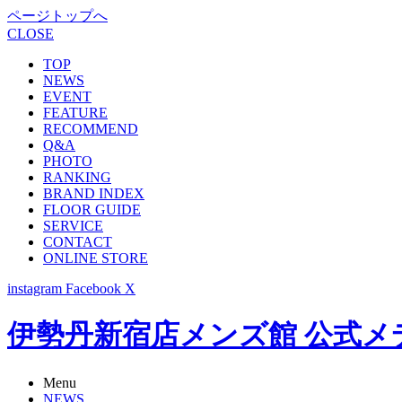
ページトップへ
CLOSE
TOP
NEWS
EVENT
FEATURE
RECOMMEND
Q&A
PHOTO
RANKING
BRAND INDEX
FLOOR GUIDE
SERVICE
CONTACT
ONLINE STORE
instagram
Facebook
X
伊勢丹新宿店メンズ館 公式メディア -
Menu
NEWS