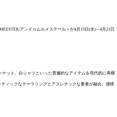
STER/アンドゥムルメステール＞が4月15日(水)～4月21日
。
ャケット、白シャツといった普遍的なアイテムを現代的に再構
に、ロマンティックなテーラリングとアスレチックな要素が融合。感情