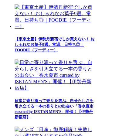
【東京土産】伊勢丹新宿でしか買えない！ お
しゃれなお菓子9選。常温、日持ち◎｜
FOODIE（フーディー）
日常に寄り添って香りを選ぶ、自分らしさを
引き立てる一本の香りとの出会い「香水夏市
curated by ISETAN MEN'S」開催！【伊勢丹
新宿店】