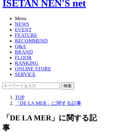
ISETAN NEN'S net
Menu
NEWS
EVENT
FEATURE
RECOMMEND
Q&A
BRAND
FLOOR
RANKING
ONLINE STORE
SERVICE
検索
TOP
「DE LA MER」に関する記事
「DE LA MER」に関する記
事