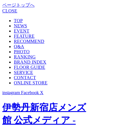
ページトップへ
CLOSE
TOP
NEWS
EVENT
FEATURE
RECOMMEND
Q&A
PHOTO
RANKING
BRAND INDEX
FLOOR GUIDE
SERVICE
CONTACT
ONLINE STORE
instagram
Facebook
X
伊勢丹新宿店メンズ
館 公式メディア -