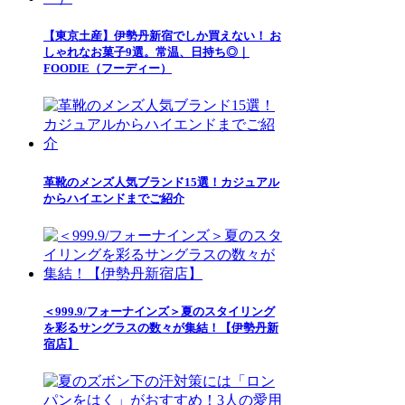
【東京土産】伊勢丹新宿でしか買えない！ お
しゃれなお菓子9選。常温、日持ち◎｜
FOODIE（フーディー）
革靴のメンズ人気ブランド15選！カジュアル
からハイエンドまでご紹介
＜999.9/フォーナインズ＞夏のスタイリング
を彩るサングラスの数々が集結！【伊勢丹新
宿店】