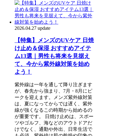
2026.04.27 update
【特集】メンズのUVケア 日焼
け止め＆保湿 おすすめアイテ
ム13選｜男性も将来を見据え
て、今から紫外線対策を始め
よう！
紫外線は一年を通して降り注ぎます
が、春先から強まり、7月・8月にピ
ークを迎えます。メンズ紫外線対策
は、夏になってからでは遅く、紫外
線が強くなるこの時期から始めるの
が重要です。 日焼け止めは、スポー
ツやゴルフ、海などのアウトドアだ
けでなく、通勤や外出、日常生活で
も必須。紫外線は肌の乾燥や印象の