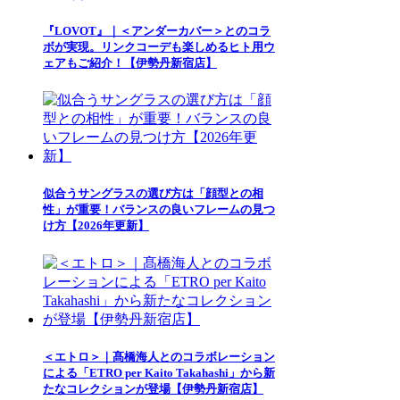
『LOVOT』｜＜アンダーカバー＞とのコラ
ボが実現。リンクコーデも楽しめるヒト用ウ
ェアもご紹介！【伊勢丹新宿店】
似合うサングラスの選び方は「顔型との相
性」が重要！バランスの良いフレームの見つ
け方【2026年更新】
＜エトロ＞｜髙橋海人とのコラボレーション
による「ETRO per Kaito Takahashi」から新
たなコレクションが登場【伊勢丹新宿店】