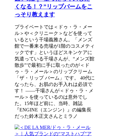
くなる！？”リップバームをこ
っそり教えます
プライベートでは＜ドゥ・ラ・メー
ル＞や＜クリニーク＞などを使って
いるという干場義雅さん。「メンズ
館で一番来る売場が1階のコスメティ
ックです」というほどスキンケアに
気遣っている干場さんが、“メンズ館
散歩”で最初に手に取ったのが＜ド
ゥ・ラ・メール＞のリップクリーム
「ザ・リップ バーム」です。 40代に
なったら、お肌のお手入れは必須で
す！ ――干場さんが＜ドゥ・ラ・メ
ール＞を使っているのは意外でし
た。15年ほど前に、当時、雑誌
『ENGINE（エンジン）』の編集長
だった鈴木正文さんとミラノ