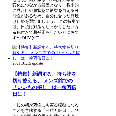
変化につながる要因となり、将来的
に見た目や肌状態に影響を与える可
能性があるため、自分に合った日焼
け止めを選びましょう。 この特集で
は、日焼け対策をしっかりしたい方
＆色付きで肌補正もしたい方におす
すめのUVケア
2021.01.15 update
【特集】新調する、持ち物を
切り替える。 メンズ館での
「いいもの探し」は一粒万倍
日に！
一粒の籾が万倍にも実る稲穂になる
ことを意味する「一粒万倍日」。ひ
とつの行動が今後の生活にも大きく