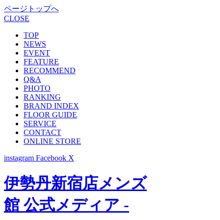
ページトップへ
CLOSE
TOP
NEWS
EVENT
FEATURE
RECOMMEND
Q&A
PHOTO
RANKING
BRAND INDEX
FLOOR GUIDE
SERVICE
CONTACT
ONLINE STORE
instagram
Facebook
X
伊勢丹新宿店メンズ
館 公式メディア -