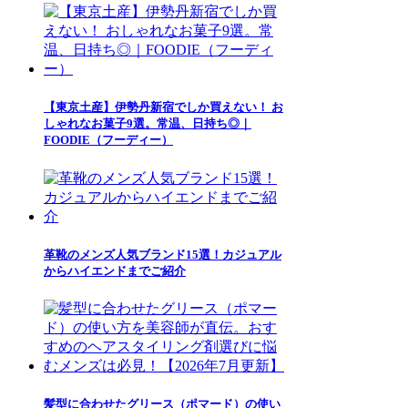
【東京土産】伊勢丹新宿でしか買えない！ お
しゃれなお菓子9選。常温、日持ち◎｜
FOODIE（フーディー）
革靴のメンズ人気ブランド15選！カジュアル
からハイエンドまでご紹介
髪型に合わせたグリース（ポマード）の使い