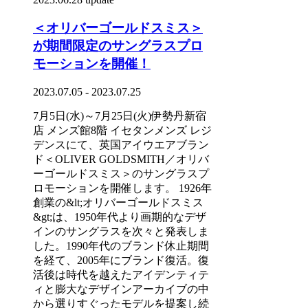
＜オリバーゴールドスミス＞
が期間限定のサングラスプロ
モーションを開催！
2023.07.05 - 2023.07.25
7月5日(水)～7月25日(火)伊勢丹新宿
店 メンズ館8階 イセタンメンズ レジ
デンスにて、英国アイウエアブラン
ド＜OLIVER GOLDSMITH／オリバ
ーゴールドスミス＞のサングラスプ
ロモーションを開催します。 1926年
創業の&lt;オリバーゴールドスミス
&gt;は、1950年代より画期的なデザ
インのサングラスを次々と発表しま
した。1990年代のブランド休止期間
を経て、2005年にブランド復活。復
活後は時代を越えたアイデンティテ
ィと膨大なデザインアーカイブの中
から選りすぐったモデルを提案し続