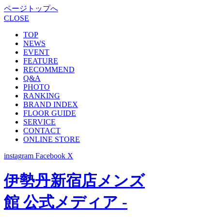
ページトップへ
CLOSE
TOP
NEWS
EVENT
FEATURE
RECOMMEND
Q&A
PHOTO
RANKING
BRAND INDEX
FLOOR GUIDE
SERVICE
CONTACT
ONLINE STORE
instagram
Facebook
X
伊勢丹新宿店メンズ
館 公式メディア -