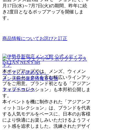
月17日(水)～7月7日(火)の期間、昨年に続
き2度目となるポップアップを開催しま
す。
商品情報についてお詫びと訂正
本ポップアップでは、メンズ、ウィメン
ここでしか読めない、
ズ、ユニセックスを含む幅広いラインアッ
メンズ館の最新情報を発信
プをご用意。ブランド初となる「アジアン
トップページへ
フィットコレクション」も本邦初公開しま
す。
本イベントを機に制作された「アジアンフ
ィットコレクション」は、ブランドを代表
する人気モデルをベースに、日本のお客様
により快適にお楽しみいただけるようフィ
ット感を追求しました。洗練されたデザイ