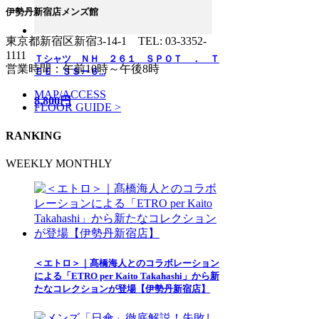
伊勢丹新宿店メンズ館
東京都新宿区新宿3-14-1
TEL: 03-3352-
1111
Ｔシャツ ＮＨ ２６１ ＳＰＯＴ ． Ｔ
営業時間：午前10時～午後8時
ＥＥ ＳＳー６...
MAP/ACCESS
8,800円
FLOOR GUIDE >
RANKING
WEEKLY
MONTHLY
＜エトロ＞｜髙橋海人とのコラボレーション
による「ETRO per Kaito Takahashi」から新
たなコレクションが登場【伊勢丹新宿店】