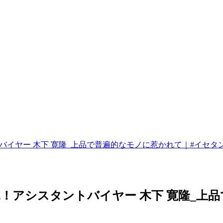
バイヤー 木下 寛隆_上品で普遍的なモノに惹かれて｜#イセタ
！アシスタントバイヤー 木下 寛隆_上