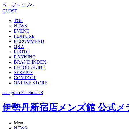
ページトップへ
CLOSE
TOP
NEWS
EVENT
FEATURE
RECOMMEND
Q&A
PHOTO
RANKING
BRAND INDEX
FLOOR GUIDE
SERVICE
CONTACT
ONLINE STORE
instagram
Facebook
X
伊勢丹新宿店メンズ館 公式メディア -
Menu
NEWS