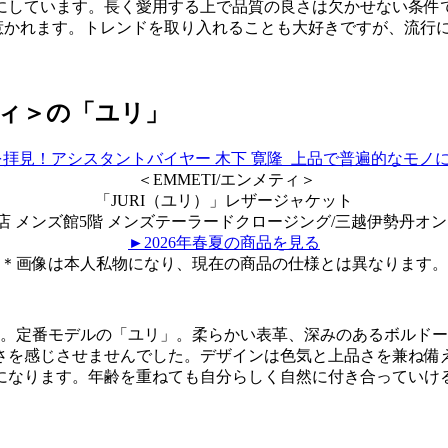
にしています。長く愛用する上で品質の良さは欠かせない条件
と惹かれます。トレンドを取り入れることも大好きですが、流行
ィ＞の「ユリ」
＜EMMETI/エンメティ＞
「JURI（ユリ）」レザージャケット
店 メンズ館5階 メンズテーラードクロージング/三越伊勢丹オ
►2026年春夏の商品を見る
＊画像は本人私物になり、現在の商品の仕様とは異なります。
た。定番モデルの「ユリ」。柔らかい表革、深みのあるボルド
さを感じさせませんでした。デザインは色気と上品さを兼ね備
になります。年齢を重ねても自分らしく自然に付き合っていけ