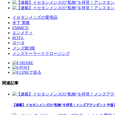
イセタンメンズの愛用品
木下 寛隆
EMMETI
エンメティ
ROTA
ロータ
メンズ館5階
メンズテーラードクロージング
SHARE
POST
LINEで送る
関連記事
【連載】イセタンメンズの“私物”を拝見！メンズアテンダント 中道