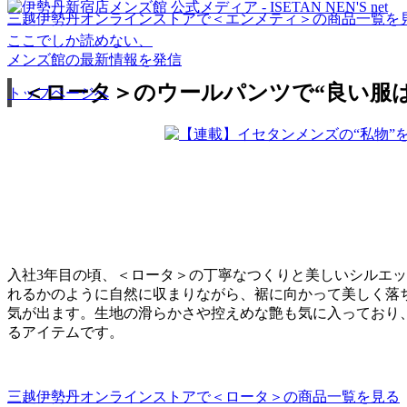
三越伊勢丹オンラインストアで＜エンメティ＞の商品一覧を
ここでしか読めない、
メンズ館の最新情報を発信
＜ロータ＞のウールパンツで“良い服
トップページへ
入社3年目の頃、＜ロータ＞の丁寧なつくりと美しいシルエ
れるかのように自然に収まりながら、裾に向かって美しく落
気が出ます。生地の滑らかさや控えめな艶も気に入っており
るアイテムです。
三越伊勢丹オンラインストアで＜ロータ＞の商品一覧を見る