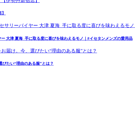
店】
ー 大津 夏海_手に取る度に喜びを味わえるモノ｜#イセタンメンズの愛用品
選びたい“理由のある服”とは？