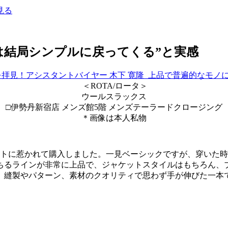
見る
は結局シンプルに戻ってくる”と実感
＜ROTA/ロータ＞
ウールスラックス
□伊勢丹新宿店 メンズ館5階 メンズテーラードクロージング
＊画像は本人私物
ットに惹かれて購入しました。一見ベーシックですが、穿いた
ちるラインが非常に上品で、ジャケットスタイルはもちろん、
、縫製やパターン、素材のクオリティで思わず手が伸びた一本で