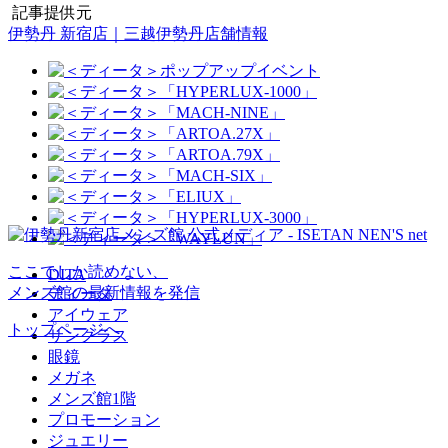
記事提供元
伊勢丹 新宿店｜三越伊勢丹店舗情報
ここでしか読めない、
DITA
メンズ館の最新情報を発信
ディータ
アイウェア
トップページへ
サングラス
眼鏡
メガネ
メンズ館1階
プロモーション
ジュエリー