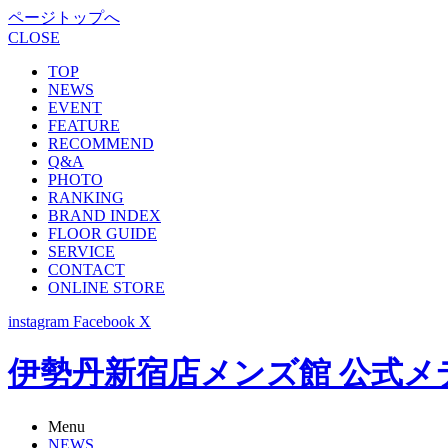
ページトップへ
CLOSE
TOP
NEWS
EVENT
FEATURE
RECOMMEND
Q&A
PHOTO
RANKING
BRAND INDEX
FLOOR GUIDE
SERVICE
CONTACT
ONLINE STORE
instagram
Facebook
X
伊勢丹新宿店メンズ館 公式メディア -
Menu
NEWS