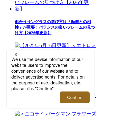
似合うサングラスの選び方は「顔型との相
性」が重要！バランスの良いフレームの見つ
け方【2026年更新】
【2025年6月16日更新】＜エトロ＞｜髙橋海
人とのカプセルコレクション「ETRO per
Kaito Takahashi」のポップアップストアをオ
ープン【伊勢丹新宿店】