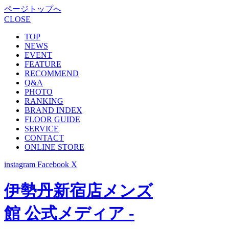
ページトップへ
CLOSE
TOP
NEWS
EVENT
FEATURE
RECOMMEND
Q&A
PHOTO
RANKING
BRAND INDEX
FLOOR GUIDE
SERVICE
CONTACT
ONLINE STORE
instagram
Facebook
X
伊勢丹新宿店メンズ
館 公式メディア -