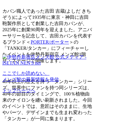
カバン職人であった吉田 吉蔵(よしだ きち
ぞう)によって1935年に東京・神田に吉田
鞄製作所として創業した吉田カバンが、
2025年に創業90周年を迎えました。アニバ
ーサリーを記念して、吉田カバンを代表す
るブランド＜
PORTER/ポーター
＞の
「TANKER/タンカー」にフィーチャーし
たイベントを伊勢丹新宿店 メンズ館1階
ザ・ステージで開催します。
ここでしか読めない、
メンズ館の最新情報を発信
40年以上の歴史を持つ「タンカー」シリー
ズ。世界中にファンを持つ同シリーズは、
トップページへ
40年の節目のタイミングで、100％植物由
来のナイロンを纏い刷新されました。今回
のイベントでは、意匠はそのままに、生地
やパーツ、デザインまでも生まれ変わった
「タンカー」が一同に集まります。