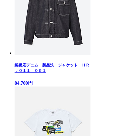
綿反応デニム 製品洗 ジャケット ＨＲ
Ｊ０１１—０５１
84,700円